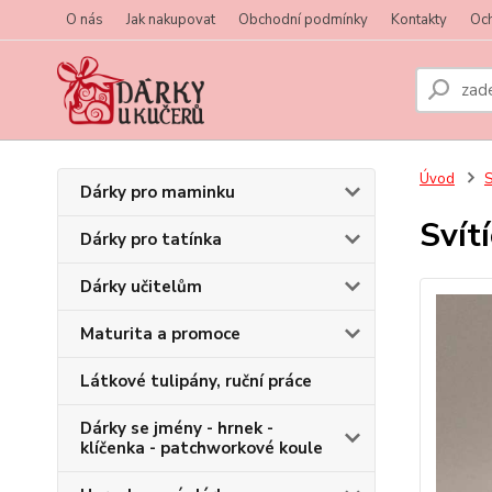
O nás
Jak nakupovat
Obchodní podmínky
Kontakty
Oc
Úvod
S
Dárky pro maminku
Svít
Dárky pro tatínka
Dárky učitelům
Maturita a promoce
Látkové tulipány, ruční práce
Dárky se jmény - hrnek -
klíčenka - patchworkové koule