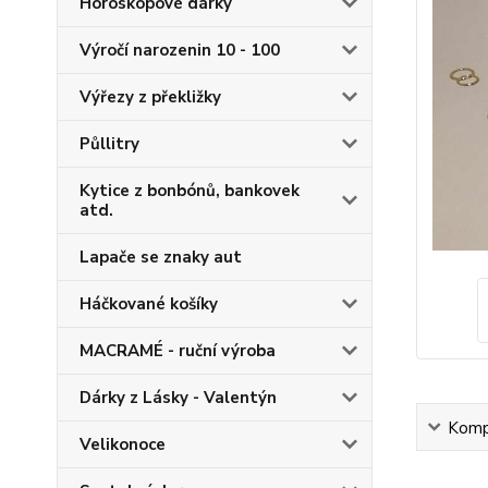
Horoskopové dárky
Výročí narozenin 10 - 100
Výřezy z překližky
Půllitry
Kytice z bonbónů, bankovek
atd.
Lapače se znaky aut
Háčkované košíky
MACRAMÉ - ruční výroba
Dárky z Lásky - Valentýn
Kompl
Velikonoce