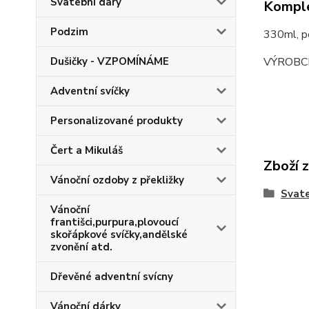
Svatební dary
Komple
Podzim
330ml, p
VÝROBC
Dušičky - VZPOMÍNÁME
Adventní svíčky
Personalizované produkty
Čert a Mikuláš
Zboží 
Vánoční ozdoby z překližky
Svate
Vánoční
františci,purpura,plovoucí
skořápkové svíčky,andělské
zvonění atd.
Dřevěné adventní svícny
Vánoční dárky