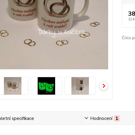
38
314
Číslo p
etní specifikace
Hodnocení
1