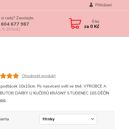
Přihlášení
 si rady? Zavolejte.
0
ks
 604 677 987
za
0 Kč
, 9-20 hod.)
Ohodnotit produkt
 podtácek 10x10cm. Po nasvícení svítí ve tmě. VÝROBCE A
IBUTOR DÁRKY U KUČERŮ KRÁSNÝ STUDENEC 165 DĚČÍN
opis
ianta