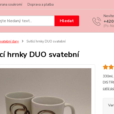
hrana soukromí
Doprava a platba
Nevíte
Hledat
+420
(Po-Ne
vatební dary
Svítící hrnky DUO svatební
ící hrnky DUO svatební
330ml,
DISTR
celý p
Var