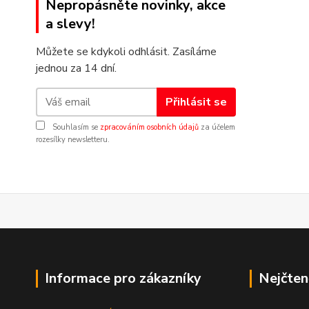
Nepropásněte novinky, akce
a slevy!
Můžete se kdykoli odhlásit. Zasíláme
jednou za 14 dní.
Přihlásit se
Souhlasím se
zpracováním osobních údajů
za účelem
rozesílky newsletteru.
Informace pro zákazníky
Nejčten