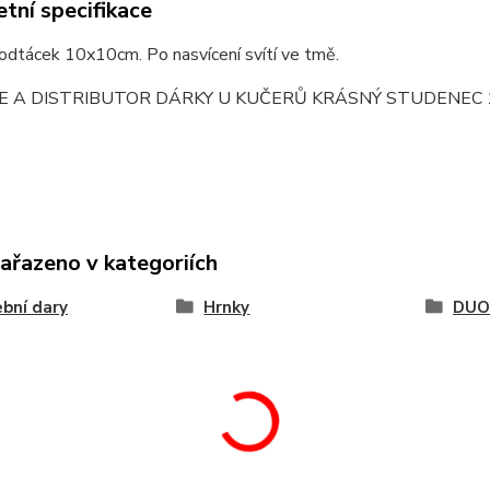
tní specifikace
odtácek 10x10cm. Po nasvícení svítí ve tmě.
E A DISTRIBUTOR DÁRKY U KUČERŮ KRÁSNÝ STUDENEC 
zařazeno v kategoriích
bní dary
Hrnky
DUO