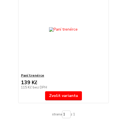
Paní trenérce
139 Kč
115 Kč
bez DPH
Zvolit variantu
strana
z 1