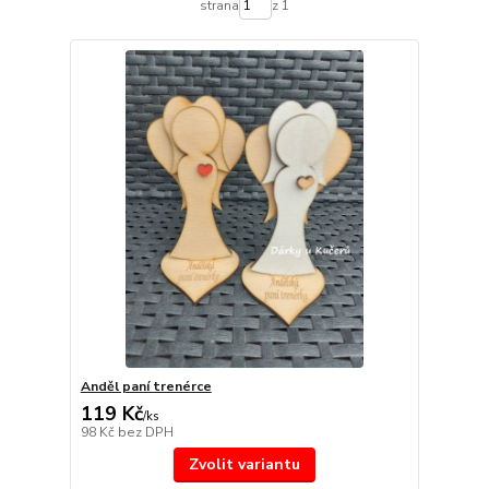
strana
z 1
Anděl paní trenérce
119 Kč
/
ks
98 Kč
bez DPH
Zvolit variantu