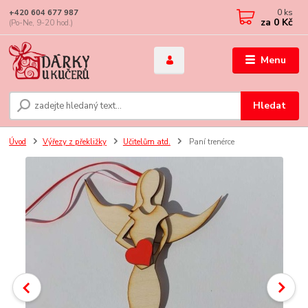
0
ks
+420 604 677 987
za
0 Kč
(Po-Ne, 9-20 hod.)
Menu
Hledat
Úvod
Výřezy z překližky
Učitelům atd.
Paní trenérce