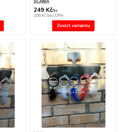
SCANIA
249 Kč
/
ks
206 Kč
bez DPH
Zvolit variantu