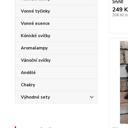
SAAB
249 K
Vonné tyčinky
206 Kč
b
Vonné esence
Kónické svíčky
Aromalampy
Vánoční svíčky
Andělé
Chakry
Výhodné sety