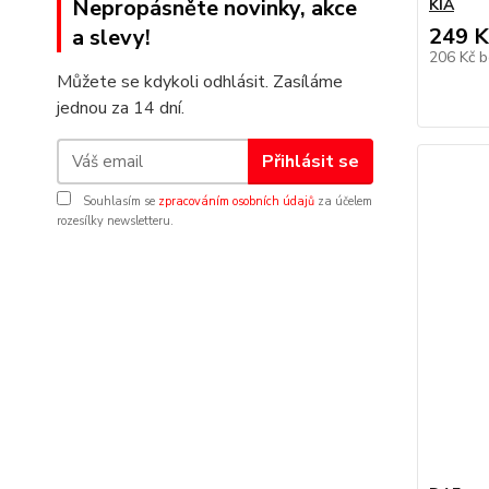
Nepropásněte novinky, akce
KIA
249 K
a slevy!
206 Kč
b
Můžete se kdykoli odhlásit. Zasíláme
jednou za 14 dní.
Přihlásit se
Souhlasím se
zpracováním osobních údajů
za účelem
rozesílky newsletteru.