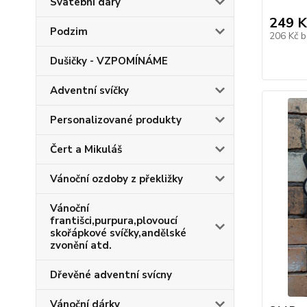
Svatební dary
249 K
Podzim
206 Kč
b
Dušičky - VZPOMÍNÁME
Adventní svíčky
Personalizované produkty
Čert a Mikuláš
Vánoční ozdoby z překližky
Vánoční
františci,purpura,plovoucí
skořápkové svíčky,andělské
zvonění atd.
Dřevěné adventní svícny
Vánoční dárky