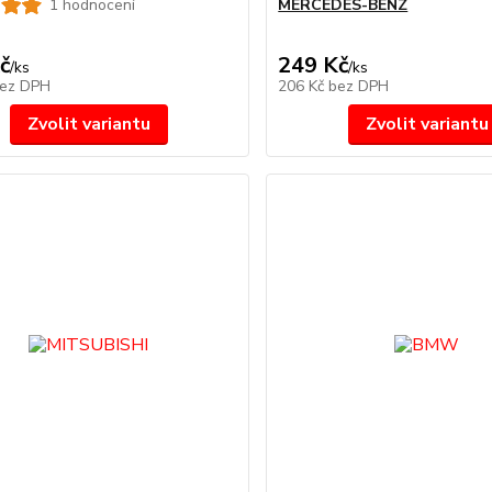
1 hodnocení
MERCEDES-BENZ
č
249 Kč
/
ks
/
ks
ez DPH
206 Kč
bez DPH
Zvolit variantu
Zvolit variantu