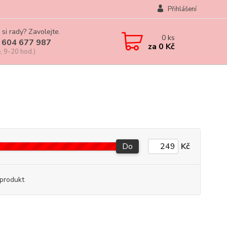
Přihlášení
 si rady? Zavolejte.
0
ks
 604 677 987
za
0 Kč
, 9-20 hod.)
Do
Kč
produkt