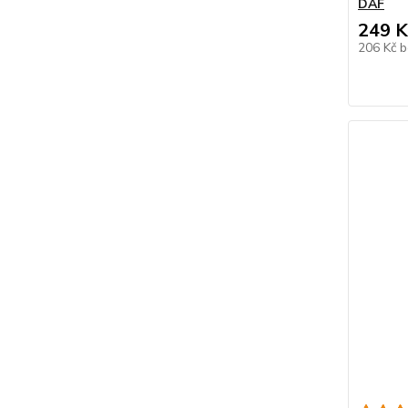
DAF
249 K
206 Kč
b