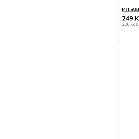
MITSUB
249 K
206 Kč
b