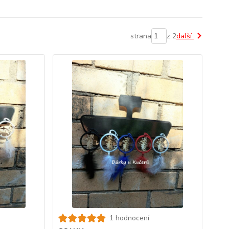
strana
z 2
další
1 hodnocení