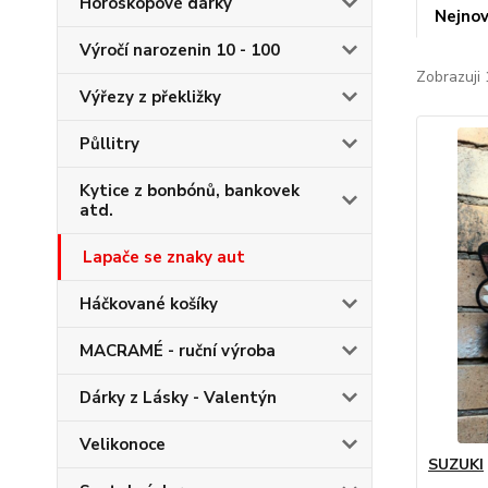
Horoskopové dárky
Nejnov
Výročí narozenin 10 - 100
Zobrazuji 
Výřezy z překližky
Půllitry
Kytice z bonbónů, bankovek
atd.
Lapače se znaky aut
Háčkované košíky
MACRAMÉ - ruční výroba
Dárky z Lásky - Valentýn
Velikonoce
SUZUKI