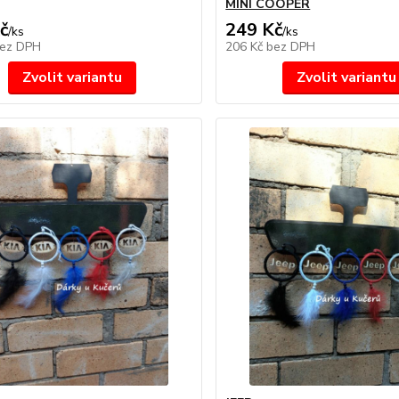
MINI COOPER
č
249 Kč
/
ks
/
ks
ez DPH
206 Kč
bez DPH
Zvolit variantu
Zvolit variantu