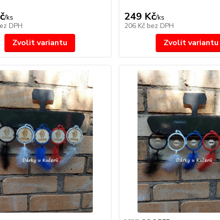
č
249 Kč
/
ks
/
ks
ez DPH
206 Kč
bez DPH
Zvolit variantu
Zvolit variantu