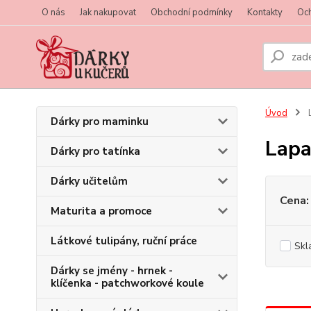
O nás
Jak nakupovat
Obchodní podmínky
Kontakty
Oc
Úvod
L
Dárky pro maminku
Lapa
Dárky pro tatínka
Dárky učitelům
Cena:
Maturita a promoce
Látkové tulipány, ruční práce
Skl
Dárky se jmény - hrnek -
klíčenka - patchworkové koule