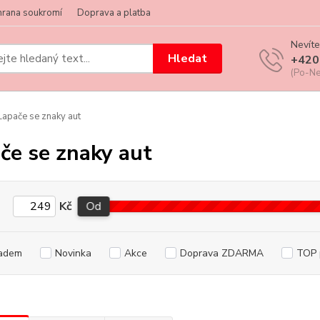
hrana soukromí
Doprava a platba
Nevíte
Hledat
+420
(Po-Ne
apače se znaky aut
če se znaky aut
Kč
Od
adem
Novinka
Akce
Doprava ZDARMA
TOP 