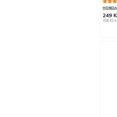
HONDA
249 K
206 Kč
b