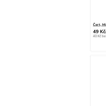
Čert, M
49 Kč
40 Kč
be