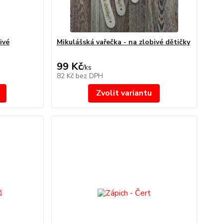
ivé
Mikulášská vařečka - na zlobivé dětičky
99 Kč
/
ks
82 Kč
bez DPH
Zvolit variantu