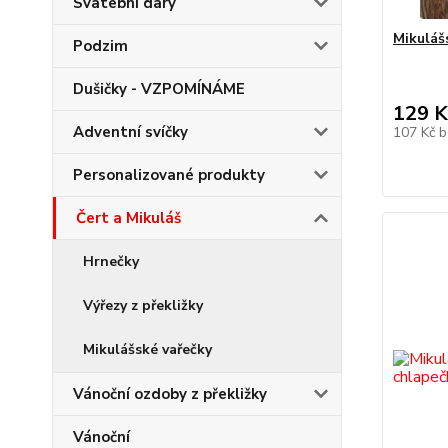
Svatební dary
Mikuláš
Podzim
Dušičky - VZPOMÍNÁME
129 K
Adventní svíčky
107 Kč
b
Personalizované produkty
Čert a Mikuláš
Hrnečky
Výřezy z překližky
Mikulášské vařečky
Vánoční ozdoby z překližky
Vánoční