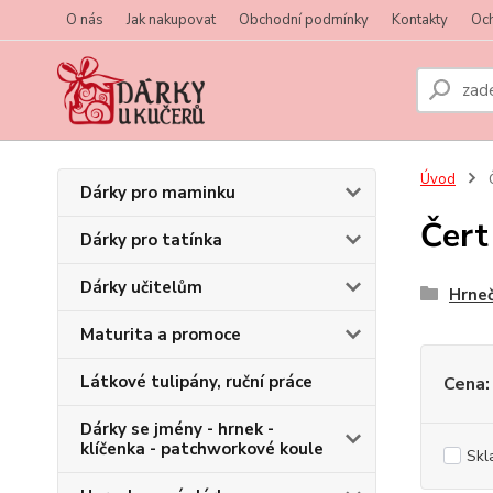
O nás
Jak nakupovat
Obchodní podmínky
Kontakty
Oc
Úvod
Č
Dárky pro maminku
Čert
Dárky pro tatínka
Dárky učitelům
Hrne
Maturita a promoce
Látkové tulipány, ruční práce
Cena:
Dárky se jmény - hrnek -
klíčenka - patchworkové koule
Skl