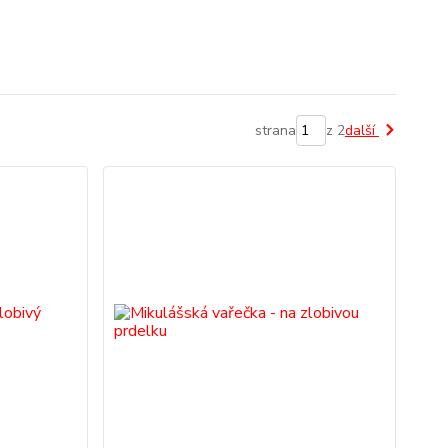
strana
z 2
další