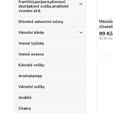
františci,purpura,plovoucí
skořápkové svíčky,andělské
zvonění atd.
Mikuláš
Dřevěné adventní svícny
chlapeč
Vánoční dárky
99 Kč
82 Kč
be
Vonné tyčinky
Vonné esence
Kónické svíčky
Aromalampy
Vánoční svíčky
Andělé
Chakry