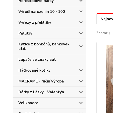
Horoskopové dárky
Výročí narozenin 10 - 100
Nejnov
Výřezy z překližky
Zobrazuji 
Půllitry
Kytice z bonbónů, bankovek
atd.
Lapače se znaky aut
Háčkované košíky
MACRAMÉ - ruční výroba
Dárky z Lásky - Valentýn
Velikonoce