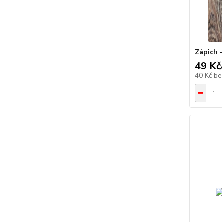
Zápich 
49 Kč
40 Kč
be