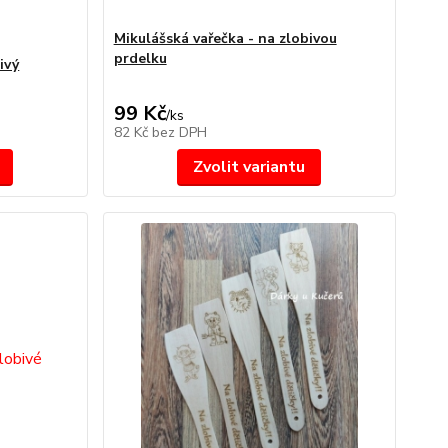
Mikulášská vařečka - na zlobivou
prdelku
ivý
99 Kč
/
ks
82 Kč
bez DPH
Zvolit variantu