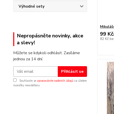
Výhodné sety
Mikuláš
99 Kč
Nepropásněte novinky, akce
82 Kč
be
a slevy!
Můžete se kdykoli odhlásit. Zasíláme
jednou za 14 dní.
Přihlásit se
Souhlasím se
zpracováním osobních údajů
za účelem
rozesílky newsletteru.