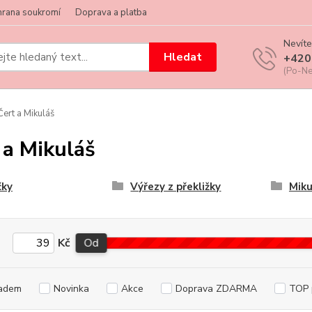
hrana soukromí
Doprava a platba
Nevíte
Hledat
+420
(Po-Ne
ert a Mikuláš
 a Mikuláš
čky
Výřezy z překližky
Miku
Kč
Od
adem
Novinka
Akce
Doprava ZDARMA
TOP 