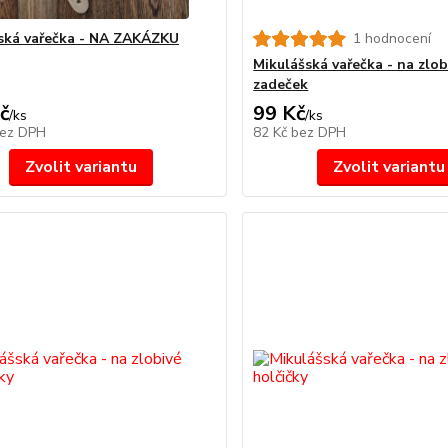
ská vařečka - NA ZAKÁZKU
1 hodnocení
Mikulášská vařečka - na zlob
zadeček
č
99 Kč
/
ks
/
ks
ez DPH
82 Kč
bez DPH
Zvolit variantu
Zvolit variantu