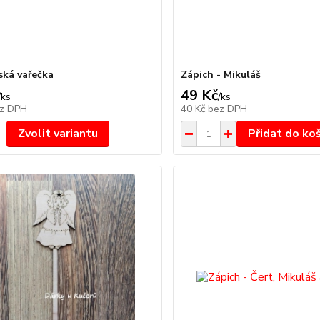
ská vařečka
Zápich - Mikuláš
49 Kč
/
ks
/
ks
z DPH
40 Kč
bez DPH
Zvolit variantu
Přidat do ko