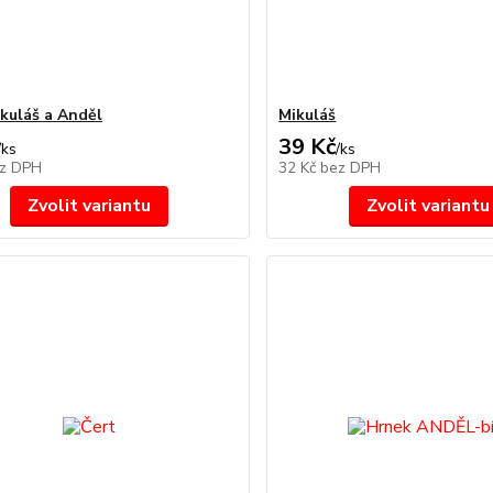
ikuláš a Anděl
Mikuláš
39 Kč
/
ks
/
ks
z DPH
32 Kč
bez DPH
Zvolit variantu
Zvolit variantu