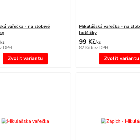
ská vařečka - na zlobivé
Mikulášská vařečka - na zlob
ky
holčičky
99 Kč
/
ks
/
ks
z DPH
82 Kč
bez DPH
Zvolit variantu
Zvolit variantu