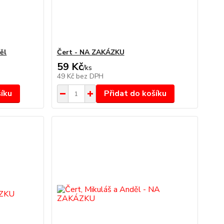
ěl
Čert - NA ZAKÁZKU
59 Kč
/
ks
49 Kč
bez DPH
šíku
Přidat do košíku