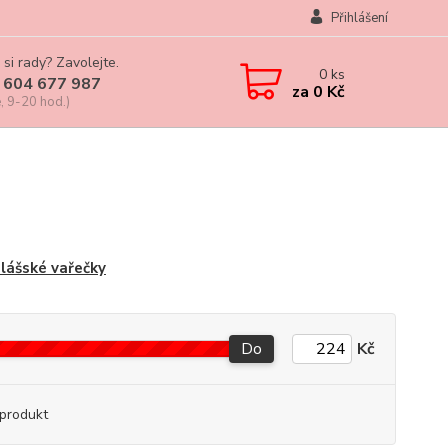
Přihlášení
 si rady? Zavolejte.
0
ks
 604 677 987
za
0 Kč
, 9-20 hod.)
lášské vařečky
Do
Kč
produkt