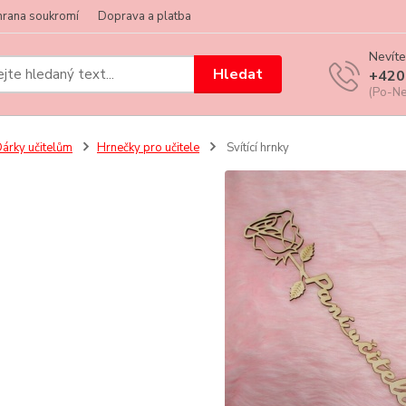
hrana soukromí
Doprava a platba
Nevíte
Hledat
+420
(Po-Ne
árky učitelům
Hrnečky pro učitele
Svítící hrnky