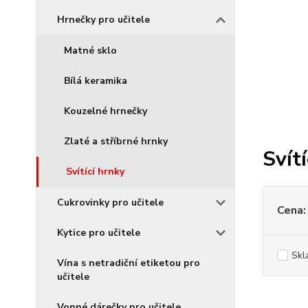
Hrnečky pro učitele
Matné sklo
Bílá keramika
Kouzelné hrnečky
Zlaté a stříbrné hrnky
Svít
Svítící hrnky
Cukrovinky pro učitele
Cena:
Kytice pro učitele
Skl
Vína s netradiční etiketou pro
učitele
Vonné dárečky pro učitele