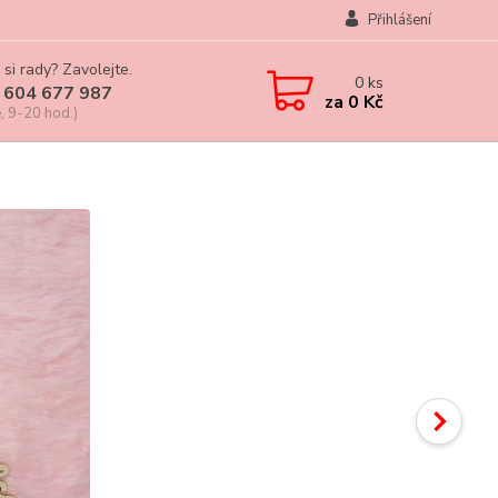
Přihlášení
 si rady? Zavolejte.
0
ks
 604 677 987
za
0 Kč
, 9-20 hod.)