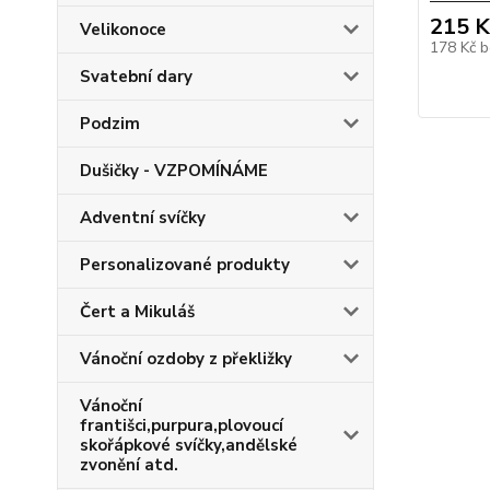
215 K
Velikonoce
178 Kč
b
Svatební dary
Podzim
Dušičky - VZPOMÍNÁME
Adventní svíčky
Personalizované produkty
Čert a Mikuláš
Vánoční ozdoby z překližky
Vánoční
františci,purpura,plovoucí
skořápkové svíčky,andělské
zvonění atd.