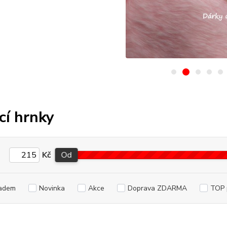
ící hrnky
Kč
Od
adem
Novinka
Akce
Doprava ZDARMA
TOP 