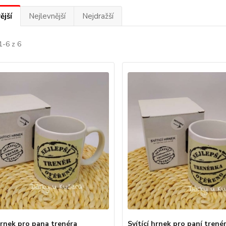
ější
Nejlevnější
Nejdražší
1-6 z 6
 hrnek pro pana trenéra
Svítící hrnek pro paní trené