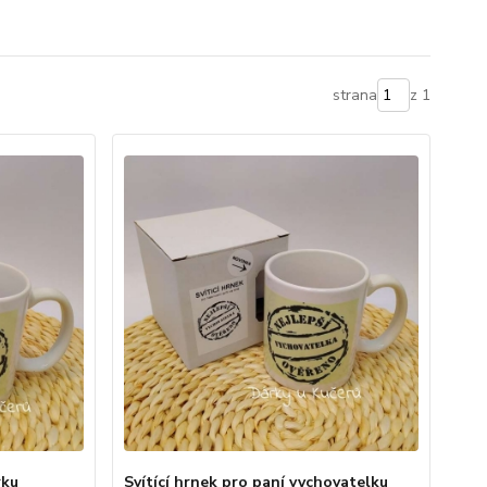
strana
z 1
rku
Svítící hrnek pro paní vychovatelku