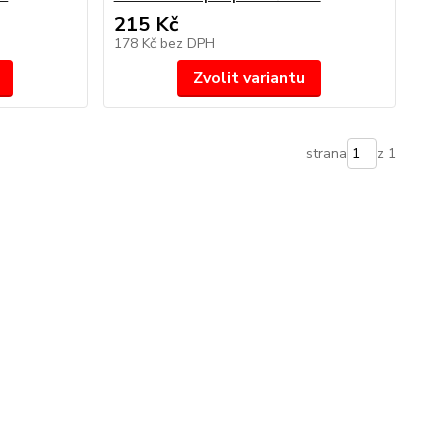
215 Kč
178 Kč
bez DPH
Zvolit variantu
strana
z 1