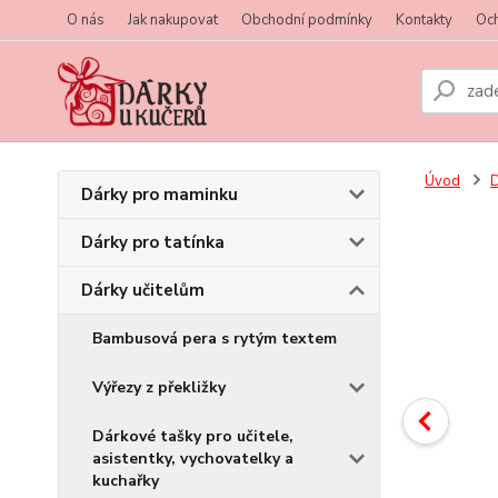
O nás
Jak nakupovat
Obchodní podmínky
Kontakty
Oc
Úvod
D
Dárky pro maminku
Dárky pro tatínka
Dárky učitelům
Bambusová pera s rytým textem
Výřezy z překližky
Dárkové tašky pro učitele,
asistentky, vychovatelky a
kuchařky