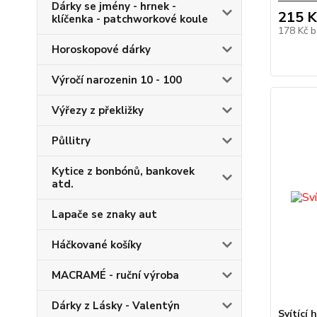
Dárky se jmény - hrnek -
215 K
klíčenka - patchworkové koule
178 Kč
b
Horoskopové dárky
Výročí narozenin 10 - 100
Výřezy z překližky
Půllitry
Kytice z bonbónů, bankovek
atd.
Lapače se znaky aut
Háčkované košíky
MACRAMÉ - ruční výroba
Dárky z Lásky - Valentýn
Svítící 