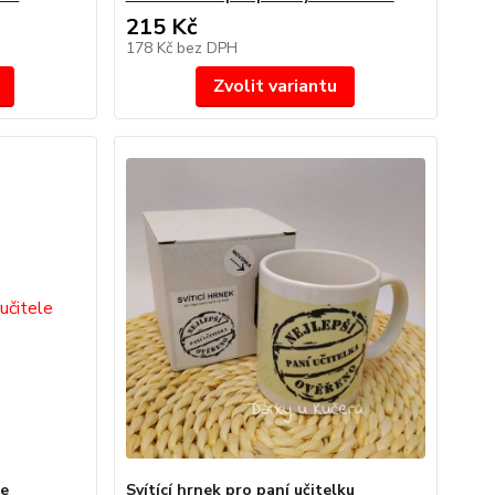
215 Kč
178 Kč
bez DPH
Zvolit variantu
le
Svítící hrnek pro paní učitelku