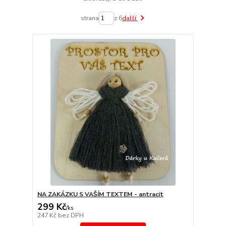
strana
z 6
další
NA ZAKÁZKU S VAŠÍM TEXTEM - antracit
299 Kč
/
ks
247 Kč
bez DPH