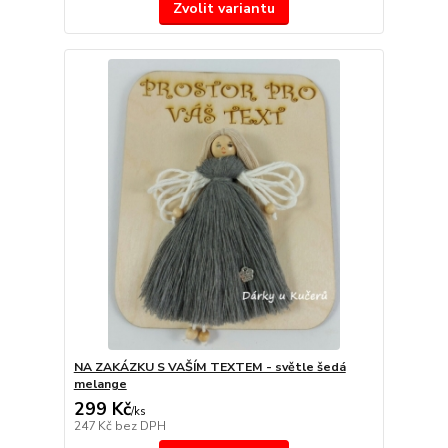
Zvolit variantu
NA ZAKÁZKU S VAŠÍM TEXTEM - světle šedá
melange
299 Kč
/
ks
247 Kč
bez DPH