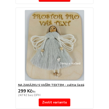
NA ZAKÁZKU S VAŠÍM TEXTEM - světle šedá
299 Kč
/
ks
247 Kč
bez DPH
Zvolit variantu