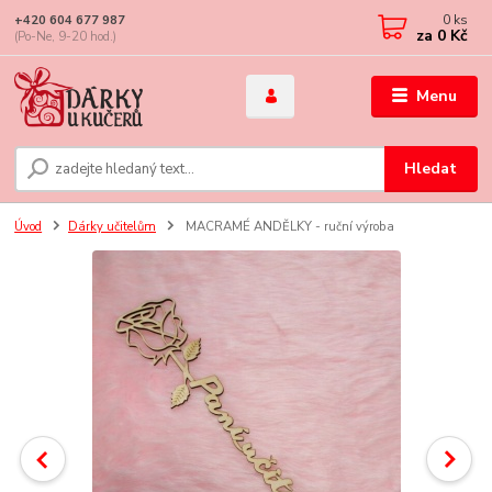
0
ks
+420 604 677 987
za
0 Kč
(Po-Ne, 9-20 hod.)
Menu
Hledat
Úvod
Dárky učitelům
MACRAMÉ ANDĚLKY - ruční výroba