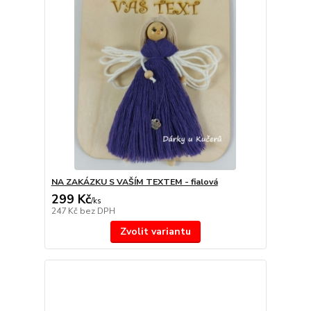
NA ZAKÁZKU S VAŠÍM TEXTEM - fialová
299 Kč
/
ks
247 Kč
bez DPH
Zvolit variantu