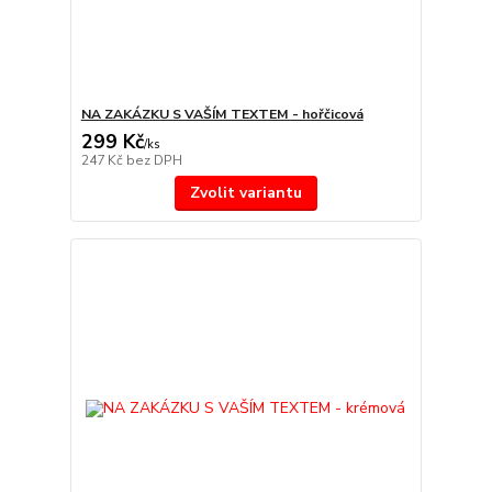
NA ZAKÁZKU S VAŠÍM TEXTEM - hořčicová
299 Kč
/
ks
247 Kč
bez DPH
Zvolit variantu