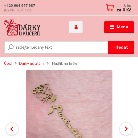
0
ks
+420 604 677 987
za
0 Kč
(Po-Ne, 9-20 hod.)
Menu
Hledat
Úvod
Dárky učitelům
Hadřík na brýle