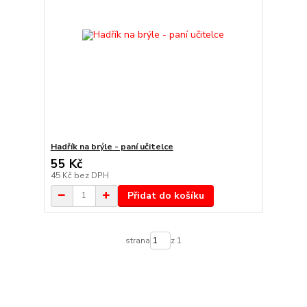
Hadřík na brýle - paní učitelce
55 Kč
45 Kč
bez DPH
Přidat do košíku
strana
z 1