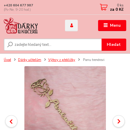
0
ks
+420 604 677 987
za
0 Kč
(Po-Ne, 9-20 hod.)
Menu
Hledat
Úvod
Dárky učitelům
Výřezy z překližky
Panu trenérovi