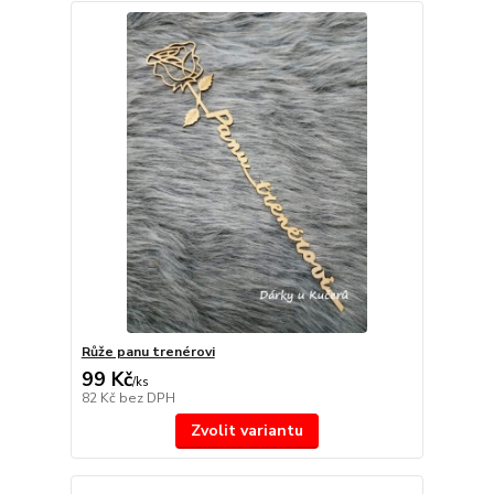
Růže panu trenérovi
99 Kč
/
ks
82 Kč
bez DPH
Zvolit variantu