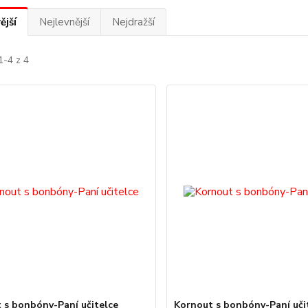
ější
Nejlevnější
Nejdražší
1-4 z 4
 s bonbóny-Paní učitelce
Kornout s bonbóny-Paní uči