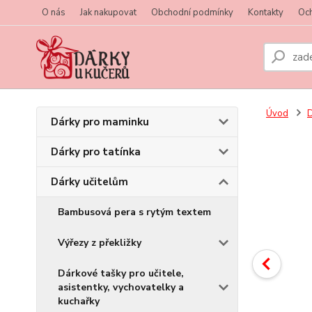
O nás
Jak nakupovat
Obchodní podmínky
Kontakty
Oc
Úvod
D
Dárky pro maminku
Dárky pro tatínka
Dárky učitelům
Bambusová pera s rytým textem
Výřezy z překližky
Dárkové tašky pro učitele,
asistentky, vychovatelky a
kuchařky