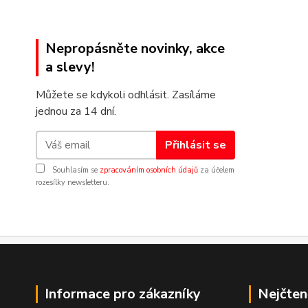
Nepropásněte novinky, akce
a slevy!
Můžete se kdykoli odhlásit. Zasíláme
jednou za 14 dní.
Přihlásit se
Souhlasím se
zpracováním osobních údajů
za účelem
rozesílky newsletteru.
Informace pro zákazníky
Nejčten