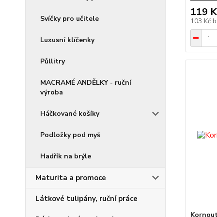
119 K
Svíčky pro učitele
103 Kč
b
Luxusní klíčenky
Půllitry
MACRAMÉ ANDĚLKY - ruční
výroba
Háčkované košíky
Podložky pod myš
Hadřík na brýle
Maturita a promoce
Látkové tulipány, ruční práce
Kornout