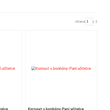
strana
z 1
telce
Kornout s bonbóny-Paní učitelce