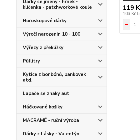
Dárky se jmény - hrnek -
119 K
klíčenka - patchworkové koule
103 Kč
b
Horoskopové dárky
Výročí narozenin 10 - 100
Výřezy z překližky
Půllitry
Kytice z bonbónů, bankovek
atd.
Lapače se znaky aut
Háčkované košíky
MACRAMÉ - ruční výroba
Dárky z Lásky - Valentýn