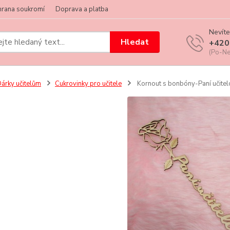
hrana soukromí
Doprava a platba
Nevíte
Hledat
+420
(Po-Ne
árky učitelům
Cukrovinky pro učitele
Kornout s bonbóny-Paní učitel