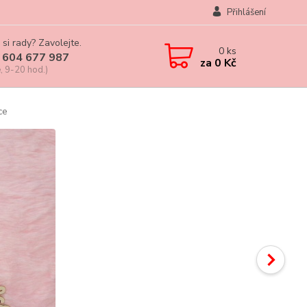
Přihlášení
 si rady? Zavolejte.
0
ks
 604 677 987
za
0 Kč
, 9-20 hod.)
ce