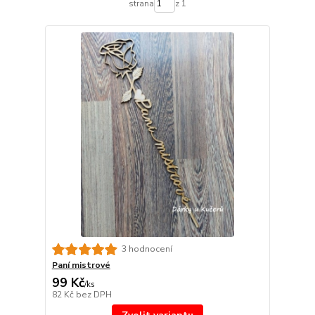
strana
z 1
3 hodnocení
Paní mistrové
99 Kč
/
ks
82 Kč
bez DPH