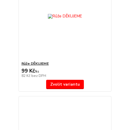
Růže DĚKUJEME
99 Kč
/
ks
82 Kč
bez DPH
Zvolit variantu