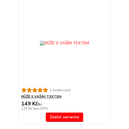
1 hodnocení
RŮŽE S VAŠÍM TEXTEM
149 Kč
/
ks
123 Kč
bez DPH
Zvolit variantu