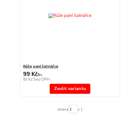
Růže paní šatnářce
99 Kč
/
ks
82 Kč
bez DPH
Zvolit variantu
strana
z 1