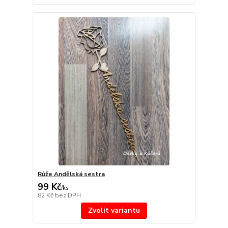
Růže Andělská sestra
99 Kč
/
ks
82 Kč
bez DPH
Zvolit variantu