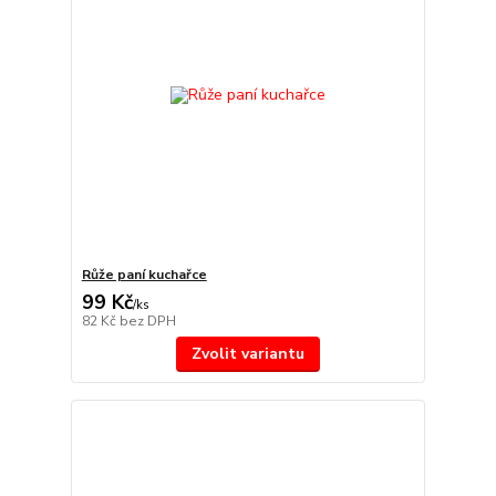
Růže paní kuchařce
99 Kč
/
ks
82 Kč
bez DPH
Zvolit variantu