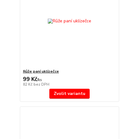
Růže paní uklízečce
99 Kč
/
ks
82 Kč
bez DPH
Zvolit variantu