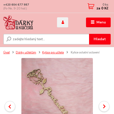
0
ks
+420 604 677 987
za
0 Kč
(Po-Ne, 9-20 hod.)
Menu
Hledat
Úvod
Dárky učitelům
Kytice pro učitele
Kytice ostatní oslovení