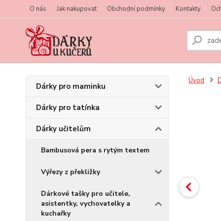
O nás
Jak nakupovat
Obchodní podmínky
Kontakty
Oc
Úvod
D
Dárky pro maminku
Dárky pro tatínka
Dárky učitelům
Bambusová pera s rytým textem
Výřezy z překližky
Dárkové tašky pro učitele,
asistentky, vychovatelky a
kuchařky