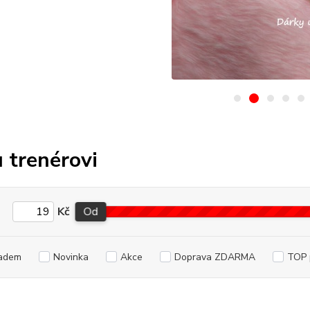
 trenérovi
Kč
Od
adem
Novinka
Akce
Doprava ZDARMA
TOP 