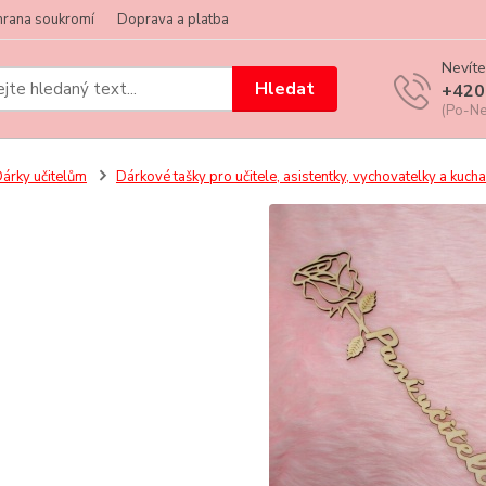
hrana soukromí
Doprava a platba
Nevíte
Hledat
+420
(Po-Ne
árky učitelům
Dárkové tašky pro učitele, asistentky, vychovatelky a kuch