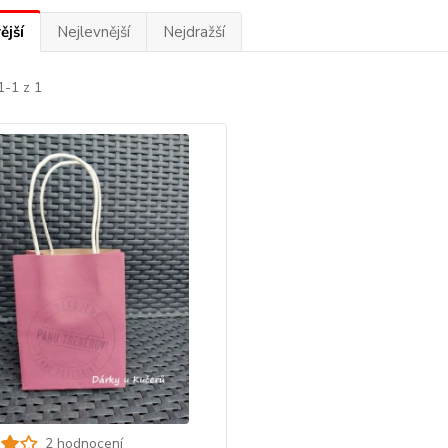
ější
Nejlevnější
Nejdražší
1-1 z 1
2 hodnocení