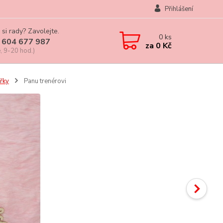
Přihlášení
 si rady? Zavolejte.
0
ks
 604 677 987
za
0 Kč
, 9-20 hod.)
ařky
Panu trenérovi