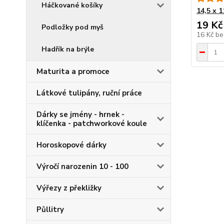
Háčkované košíky
14,5 x 
19 Kč
Podložky pod myš
16 Kč
be
Hadřík na brýle
Maturita a promoce
Látkové tulipány, ruční práce
Dárky se jmény - hrnek -
klíčenka - patchworkové koule
Horoskopové dárky
Výročí narozenin 10 - 100
Výřezy z překližky
Půllitry