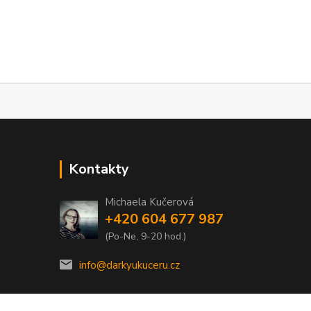
Kontakty
Michaela Kučerová
+420 604 677 987
(Po-Ne, 9-20 hod.)
info@darkyukuceru.cz