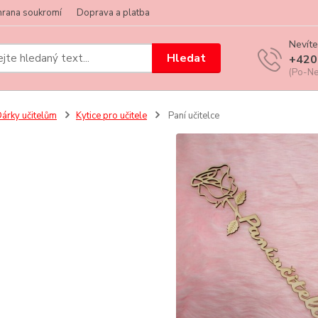
hrana soukromí
Doprava a platba
Nevíte
Hledat
+420
(Po-Ne
árky učitelům
Kytice pro učitele
Paní učitelce