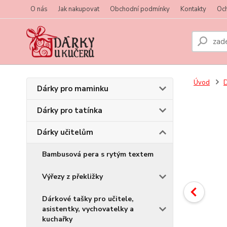
O nás
Jak nakupovat
Obchodní podmínky
Kontakty
Oc
Úvod
D
Dárky pro maminku
Dárky pro tatínka
Dárky učitelům
Bambusová pera s rytým textem
Výřezy z překližky
Dárkové tašky pro učitele,
asistentky, vychovatelky a
kuchařky