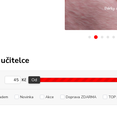
 učitelce
Kč
Od
adem
Novinka
Akce
Doprava ZDARMA
TOP 