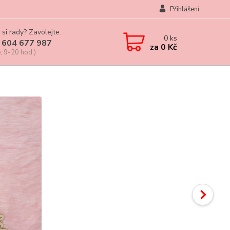
Přihlášení
 si rady? Zavolejte.
0
ks
 604 677 987
za
0 Kč
, 9-20 hod.)