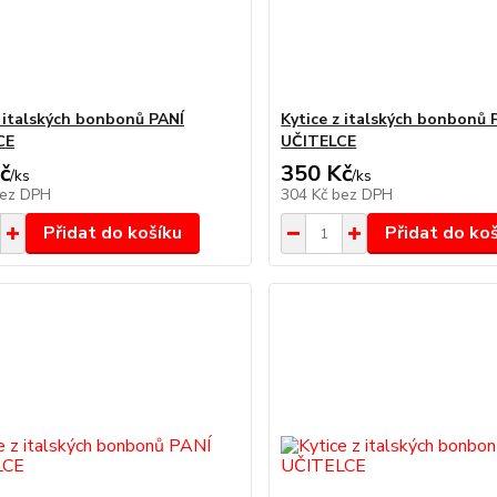
z italských bonbonů PANÍ
Kytice z italských bonbonů 
CE
UČITELCE
č
350 Kč
/
ks
/
ks
ez DPH
304 Kč
bez DPH
Přidat do košíku
Přidat do ko