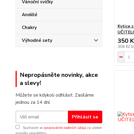
Vánoční svíčky
Andělé
Kytice 
Chakry
UČITEL
350 K
Výhodné sety
304 Kč
b
Nepropásněte novinky, akce
a slevy!
Můžete se kdykoli odhlásit. Zasíláme
jednou za 14 dní.
Přihlásit se
Souhlasím se
zpracováním osobních údajů
za účelem
rozesílky newsletteru.