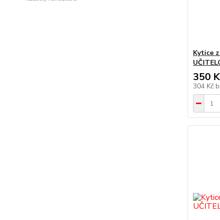
Kytice 
UČITEL
350 K
304 Kč
b