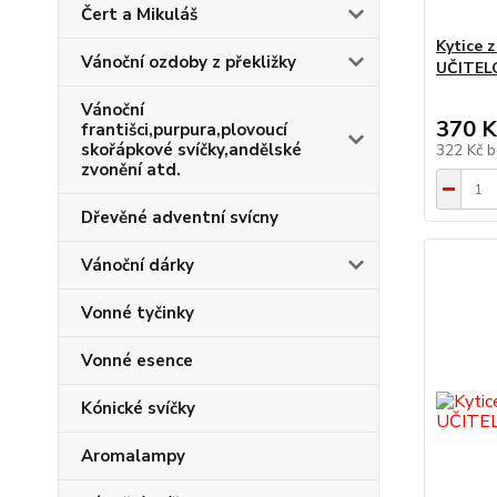
Čert a Mikuláš
Kytice 
Vánoční ozdoby z překližky
UČITEL
Vánoční
370 K
františci,purpura,plovoucí
skořápkové svíčky,andělské
322 Kč
b
zvonění atd.
Dřevěné adventní svícny
Vánoční dárky
Vonné tyčinky
Vonné esence
Kónické svíčky
Aromalampy