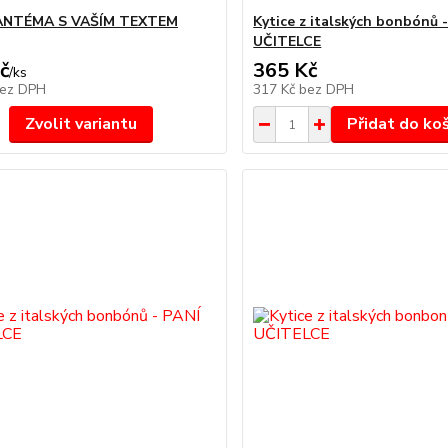
NTÉMA S VAŠÍM TEXTEM
Kytice z italských bonbónů 
UČITELCE
č
365 Kč
/
ks
ez DPH
317 Kč
bez DPH
Zvolit variantu
Přidat do ko