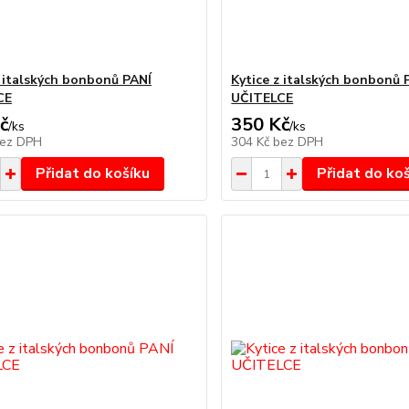
z italských bonbonů PANÍ
Kytice z italských bonbonů 
CE
UČITELCE
č
350 Kč
/
ks
/
ks
ez DPH
304 Kč
bez DPH
Přidat do košíku
Přidat do ko