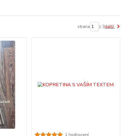
strana
z 3
další
1 hodnocení