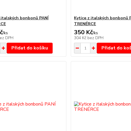
z italských bonbonů PANÍ
Kytice z italských bonbonů 
RCE
TRENÉRCE
č
350 Kč
/
ks
/
ks
ez DPH
304 Kč
bez DPH
Přidat do košíku
Přidat do ko