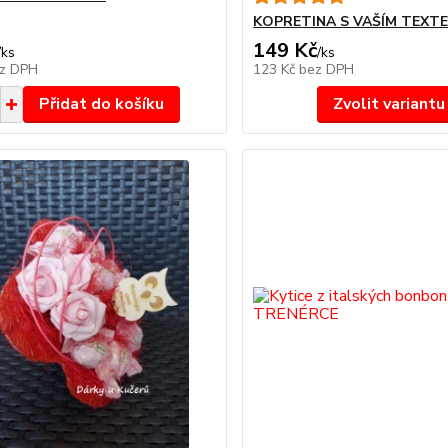
KOPRETINA S VAŠÍM TEXT
149 Kč
/
ks
/
ks
z DPH
123 Kč
bez DPH
Přidat do košíku
Zvolit variantu