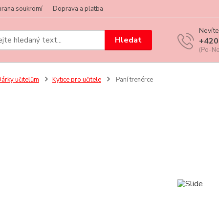
hrana soukromí
Doprava a platba
Nevíte
Hledat
+420
(Po-Ne
árky učitelům
Kytice pro učitele
Paní trenérce