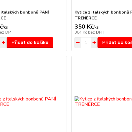
z italských bonbonů PANÍ
Kytice z italských bonbonů 
RCE
TRENÉRCE
č
350 Kč
/
ks
/
ks
ez DPH
304 Kč
bez DPH
Přidat do košíku
Přidat do ko