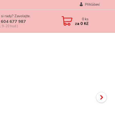
Přihlášení
 si rady? Zavolejte.
0
ks
 604 677 987
za
0 Kč
, 9-20 hod.)