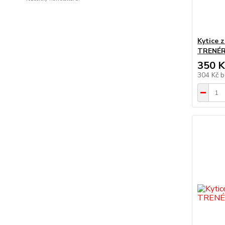
Kytice 
TRENÉ
350 K
304 Kč
b