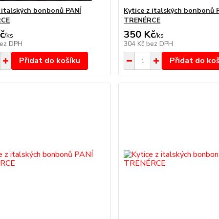
z italských bonbonů PANÍ
Kytice z italských bonbonů 
RCE
TRENÉRCE
č
350 Kč
/
ks
/
ks
ez DPH
304 Kč
bez DPH
Přidat do košíku
Přidat do ko