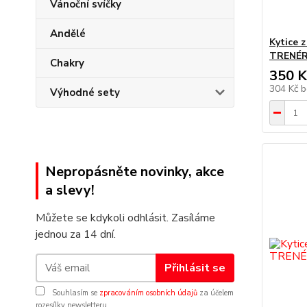
Vánoční svíčky
Andělé
Kytice 
TRENÉ
Chakry
350 K
304 Kč
b
Výhodné sety
Nepropásněte novinky, akce
a slevy!
Můžete se kdykoli odhlásit. Zasíláme
jednou za 14 dní.
Přihlásit se
Souhlasím se
zpracováním osobních údajů
za účelem
rozesílky newsletteru.