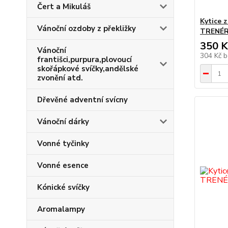
Čert a Mikuláš
Kytice 
Vánoční ozdoby z překližky
TRENÉ
350 K
Vánoční
304 Kč
b
františci,purpura,plovoucí
skořápkové svíčky,andělské
zvonění atd.
Dřevěné adventní svícny
Vánoční dárky
Vonné tyčinky
Vonné esence
Kónické svíčky
Aromalampy