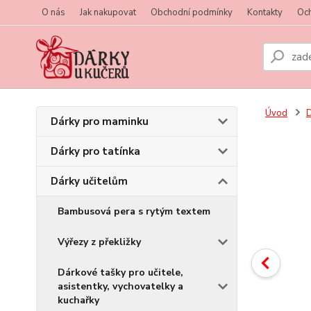
O nás
Jak nakupovat
Obchodní podmínky
Kontakty
Oc
Úvod
D
Dárky pro maminku
Dárky pro tatínka
Dárky učitelům
Bambusová pera s rytým textem
Výřezy z překližky
Dárkové tašky pro učitele,
asistentky, vychovatelky a
kuchařky