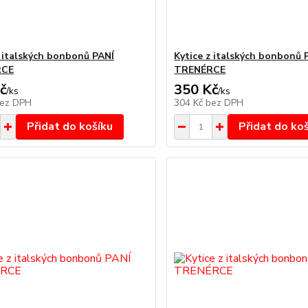
z italských bonbonů PANÍ
Kytice z italských bonbonů 
RCE
TRENÉRCE
č
350 Kč
/
ks
/
ks
ez DPH
304 Kč
bez DPH
Přidat do košíku
Přidat do ko