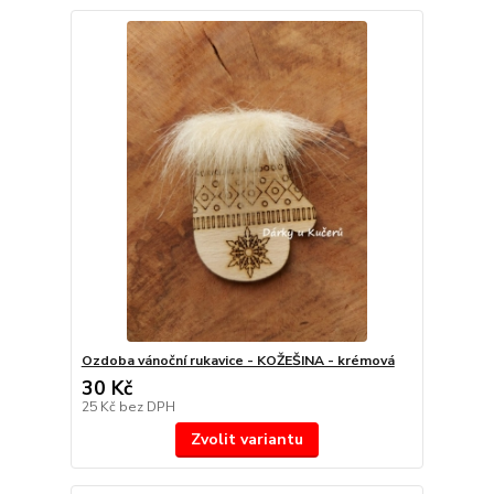
Ozdoba vánoční rukavice - KOŽEŠINA - krémová
30 Kč
25 Kč
bez DPH
Zvolit variantu