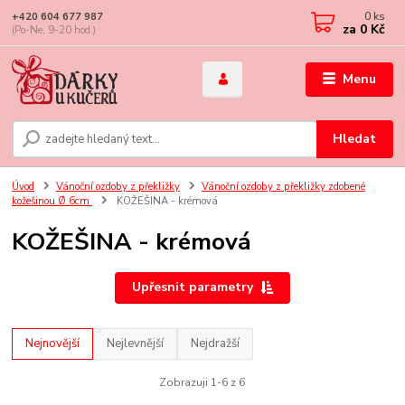
0
ks
+420 604 677 987
za
0 Kč
(Po-Ne, 9-20 hod.)
Menu
Hledat
Úvod
Vánoční ozdoby z překližky
Vánoční ozdoby z překližky zdobené
kožešinou Ø 6cm
KOŽEŠINA - krémová
KOŽEŠINA - krémová
Upřesnit parametry
Nejnovější
Nejlevnější
Nejdražší
Zobrazuji 1-6 z 6