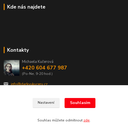
Kde nás najdete
Kontakty
Michaela Kučerová
+420 604 677 987
(Po-Ne, 9-20 hod.)
info@darkyukuceru.cz
Souhlasím
Nastavení
Souhlas můžete odmítnout
zde
.
Vytvořeno na
Eshop-rychle.cz