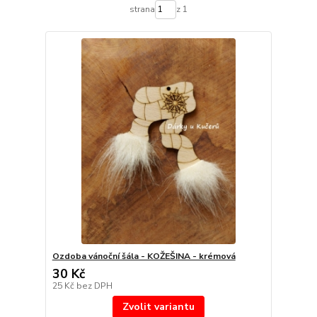
strana
z 1
Ozdoba vánoční šála - KOŽEŠINA - krémová
30 Kč
25 Kč
bez DPH
Zvolit variantu