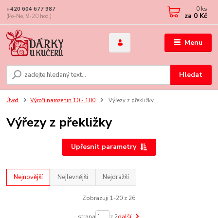
0
ks
+420 604 677 987
za
0 Kč
(Po-Ne, 9-20 hod.)
Menu
Hledat
Úvod
Výročí narozenin 10 - 100
Výřezy z překližky
Výřezy z překližky
Upřesnit parametry
Nejnovější
Nejlevnější
Nejdražší
Zobrazuji 1-20 z 26
strana
z 2
další