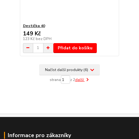
Destička 40
149 Kč
123 Kč
bez DPH
Přidat do košíku
Načíst další produkty (6)
strana
z 2
další
Informace pro zákazníky