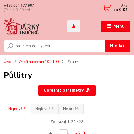
0
ks
+420 604 677 987
za
0 Kč
(Po-Ne, 9-20 hod.)
Menu
Hledat
Úvod
Výročí narozenin 10 - 100
Půllitry
Půllitry
Upřesnit parametry
Nejnovější
Nejlevnější
Nejdražší
Zobrazuji 1-20 z 28
strana
z 2
další