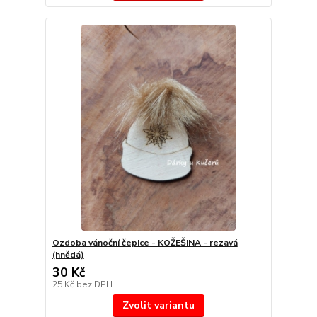
Ozdoba vánoční čepice - KOŽEŠINA - rezavá
(hnědá)
30 Kč
25 Kč
bez DPH
Zvolit variantu