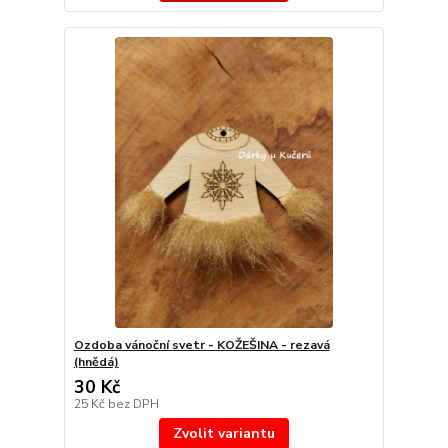
Ozdoba vánoční svetr - KOŽEŠINA - rezavá
(hnědá)
30 Kč
25 Kč
bez DPH
Zvolit variantu