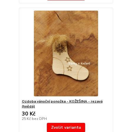
Ozdoba vánoční ponožka - KOŽEŠINA - rezavá
(hnědá)
30 Kč
25 Kč
bez DPH
Zvolit variantu