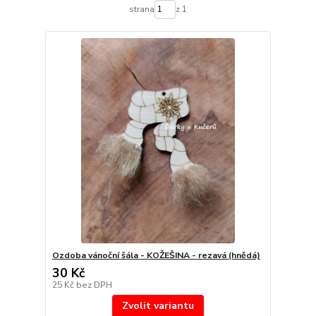
strana
z 1
Ozdoba vánoční šála - KOŽEŠINA - rezavá (hnědá)
30 Kč
25 Kč
bez DPH
Zvolit variantu