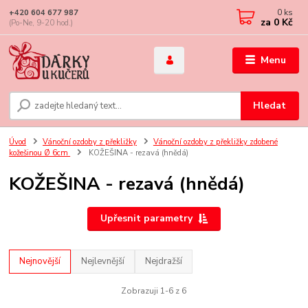
0
ks
+420 604 677 987
za
0 Kč
(Po-Ne, 9-20 hod.)
Menu
Hledat
Úvod
Vánoční ozdoby z překližky
Vánoční ozdoby z překližky zdobené
kožešinou Ø 6cm
KOŽEŠINA - rezavá (hnědá)
KOŽEŠINA - rezavá (hnědá)
Upřesnit parametry
Nejnovější
Nejlevnější
Nejdražší
Zobrazuji 1-6 z 6