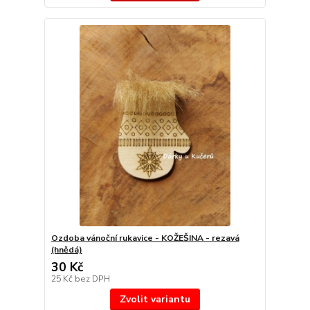
Ozdoba vánoční rukavice - KOŽEŠINA - rezavá
(hnědá)
30 Kč
25 Kč
bez DPH
Zvolit variantu