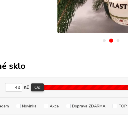
é sklo
Kč
Od
adem
Novinka
Akce
Doprava ZDARMA
TOP 