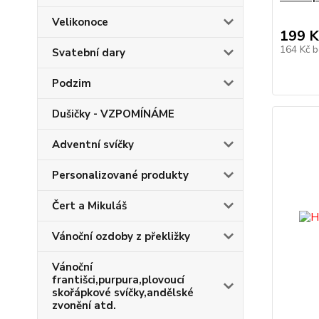
Velikonoce
199 K
164 Kč
b
Svatební dary
Podzim
Dušičky - VZPOMÍNÁME
Adventní svíčky
Personalizované produkty
Čert a Mikuláš
Vánoční ozdoby z překližky
Vánoční
františci,purpura,plovoucí
skořápkové svíčky,andělské
zvonění atd.