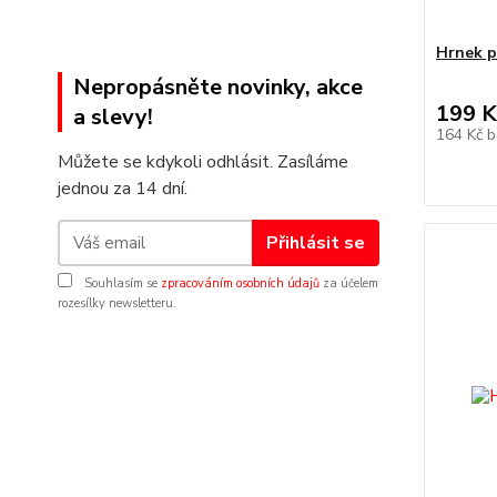
Hrnek 
Nepropásněte novinky, akce
199 K
a slevy!
164 Kč
b
Můžete se kdykoli odhlásit. Zasíláme
jednou za 14 dní.
Přihlásit se
Souhlasím se
zpracováním osobních údajů
za účelem
rozesílky newsletteru.