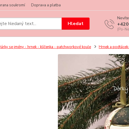
hrana soukromí
Doprava a platba
Nevíte
Hledat
+420
(Po-Ne
árky se jmény - hrnek - klíčenka - patchworkové koule
Hrnek a podtácek