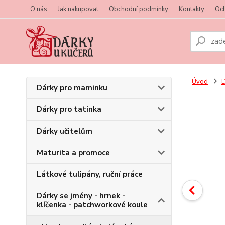
O nás
Jak nakupovat
Obchodní podmínky
Kontakty
Oc
Úvod
D
Dárky pro maminku
Dárky pro tatínka
Dárky učitelům
Maturita a promoce
Látkové tulipány, ruční práce
Dárky se jmény - hrnek -
klíčenka - patchworkové koule