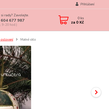
Přihlášení
 si rady? Zavolejte.
0
ks
 604 677 987
za
0 Kč
, 9-20 hod.)
-oslovení
Matné sklo