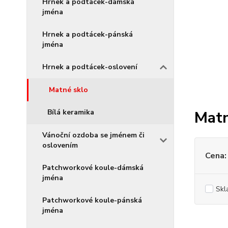
Hrnek a podtácek-dámská
jména
Hrnek a podtácek-pánská
jména
Hrnek a podtácek-oslovení
Matné sklo
Bílá keramika
Matn
Vánoční ozdoba se jménem či
oslovením
Cena:
Patchworkové koule-dámská
jména
Skl
Patchworkové koule-pánská
jména