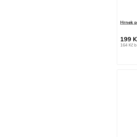
Hrnek 
199 K
164 Kč
b