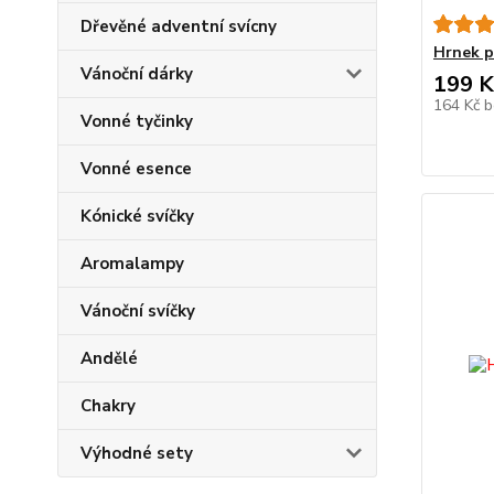
Dřevěné adventní svícny
Hrnek 
Vánoční dárky
199 K
164 Kč
b
Vonné tyčinky
Vonné esence
Kónické svíčky
Aromalampy
Vánoční svíčky
Andělé
Chakry
Výhodné sety