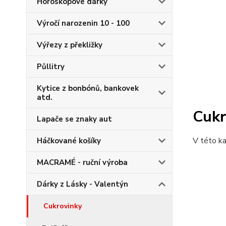
Horoskopové dárky
Výročí narozenin 10 - 100
Výřezy z překližky
Půllitry
Kytice z bonbónů, bankovek
atd.
Cukr
Lapače se znaky aut
V této ka
Háčkované košíky
MACRAMÉ - ruční výroba
Dárky z Lásky - Valentýn
Cukrovinky