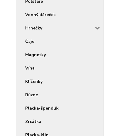
Polštáře
Vonný dáreček
Hrnečky
Čaje
Magnetky
Vína
Klíčenky
Různé
Placka-špendlík
Zrcátka
Placka-klip