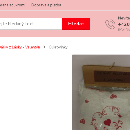
hrana soukromí
Doprava a platba
Nevíte
Hledat
+420
(Po-Ne
árky z Lásky - Valentýn
Cukrovinky