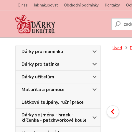
O nás
Jak nakupovat
Obchodní podmínky
Kontakty
Oc
Úvod
D
Dárky pro maminku
Dárky pro tatínka
Dárky učitelům
Maturita a promoce
Látkové tulipány, ruční práce
Dárky se jmény - hrnek -
klíčenka - patchworkové koule