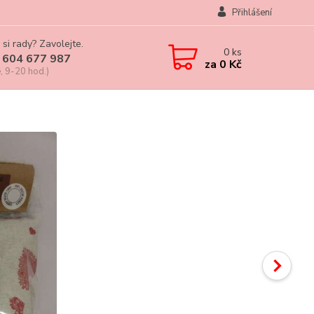
Přihlášení
 si rady? Zavolejte.
0
ks
 604 677 987
za
0 Kč
, 9-20 hod.)