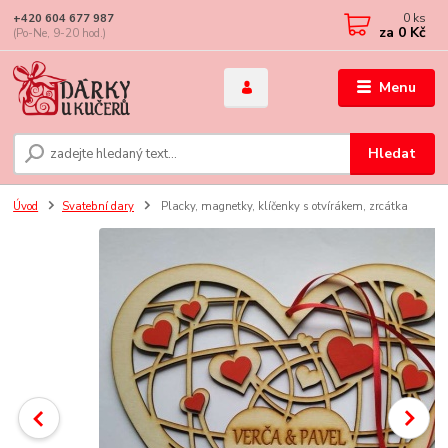
0
ks
+420 604 677 987
za
0 Kč
(Po-Ne, 9-20 hod.)
Menu
Hledat
Úvod
Svatební dary
Placky, magnetky, klíčenky s otvírákem, zrcátka