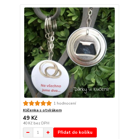
1 hodnocení
Klíčenka s otvírákem
49 Kč
40 Kč
bez DPH
Přidat do košíku