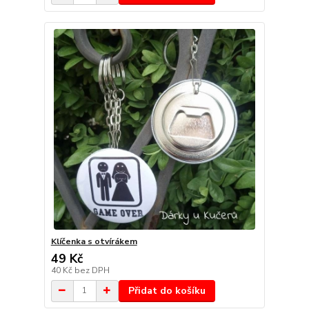
Klíčenka s otvírákem
49 Kč
40 Kč
bez DPH
Přidat do košíku