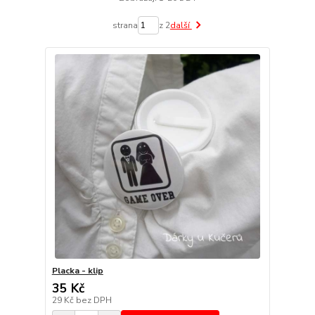
strana
z 2
další
Placka - klip
35 Kč
29 Kč
bez DPH