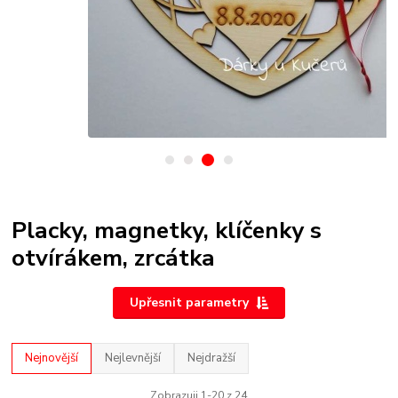
Placky, magnetky, klíčenky s
otvírákem, zrcátka
Upřesnit parametry
Nejnovější
Nejlevnější
Nejdražší
Zobrazuji 1-20 z 24