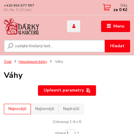
0
ks
+420 604 677 987
za
0 Kč
(Po-Ne, 9-20 hod.)
Menu
Hledat
Úvod
Horoskopové dárky
Váhy
Váhy
Upřesnit parametry
Nejnovější
Nejlevnější
Nejdražší
Zobrazuji 1-6 z 6
strana
z 1