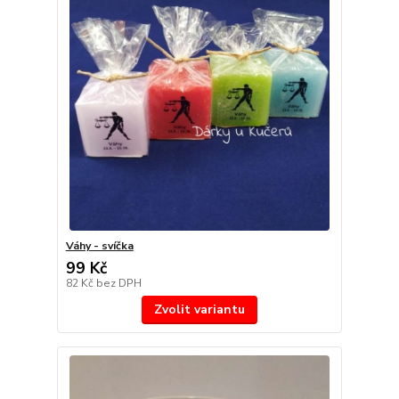
Váhy - svíčka
99 Kč
82 Kč
bez DPH
Zvolit variantu