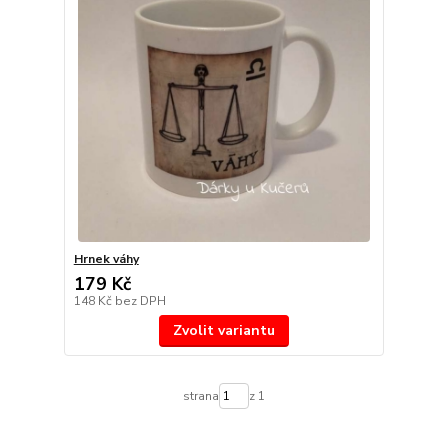
Hrnek váhy
179 Kč
148 Kč
bez DPH
Zvolit variantu
strana
z 1