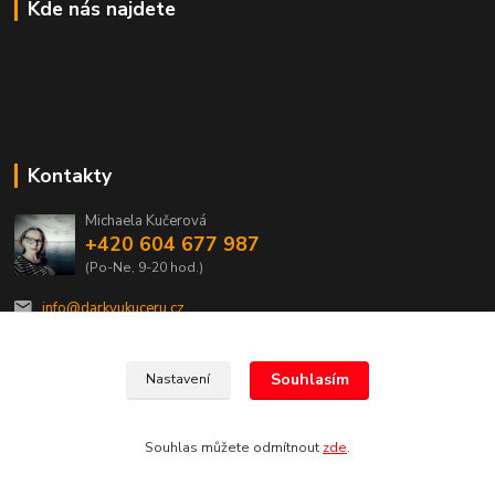
Kde nás najdete
Kontakty
Michaela Kučerová
+420 604 677 987
(Po-Ne, 9-20 hod.)
info@darkyukuceru.cz
Souhlasím
Nastavení
Souhlas můžete odmítnout
zde
.
Vytvořeno na
Eshop-rychle.cz