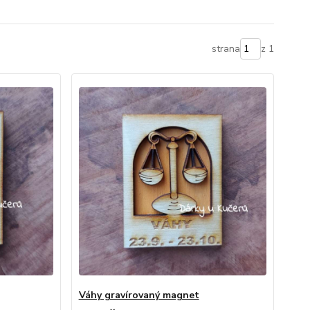
strana
z 1
Váhy gravírovaný magnet