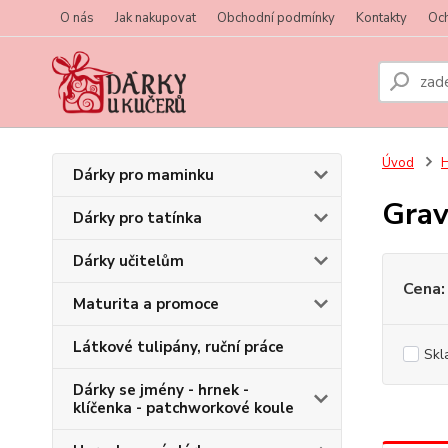
O nás
Jak nakupovat
Obchodní podmínky
Kontakty
Oc
Úvod
H
Dárky pro maminku
Grav
Dárky pro tatínka
Dárky učitelům
Cena:
Maturita a promoce
Látkové tulipány, ruční práce
Skl
Dárky se jmény - hrnek -
klíčenka - patchworkové koule