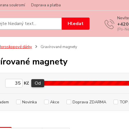
hrana soukromí
Doprava a platba
Nevíte
Hledat
+420
(Po-Ne
oroskopové dárky
Gravírované magnety
írované magnety
Kč
Od
adem
Novinka
Akce
Doprava ZDARMA
TOP 