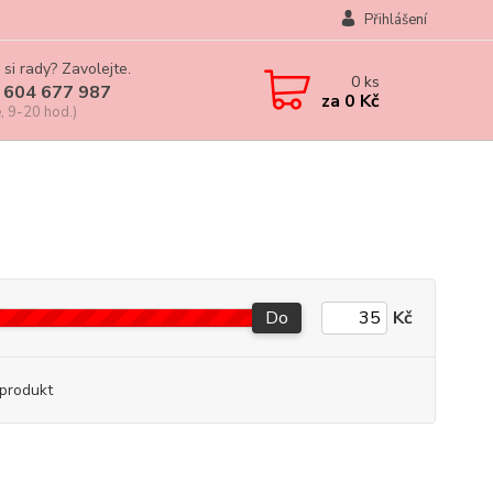
Přihlášení
 si rady? Zavolejte.
0
ks
 604 677 987
za
0 Kč
, 9-20 hod.)
Do
Kč
produkt