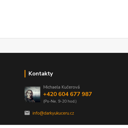
Kontakty
Michaela Kučerová
+420 604 677 987
(Po-Ne, 9-20 hod.)
info@darkyukuceru.cz