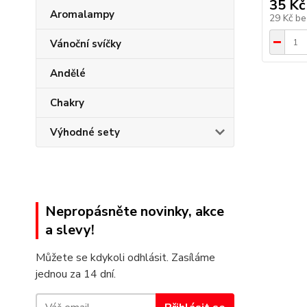
35 Kč
Aromalampy
29 Kč
be
Vánoční svíčky
Andělé
Chakry
Výhodné sety
Nepropásněte novinky, akce
a slevy!
Můžete se kdykoli odhlásit. Zasíláme
jednou za 14 dní.