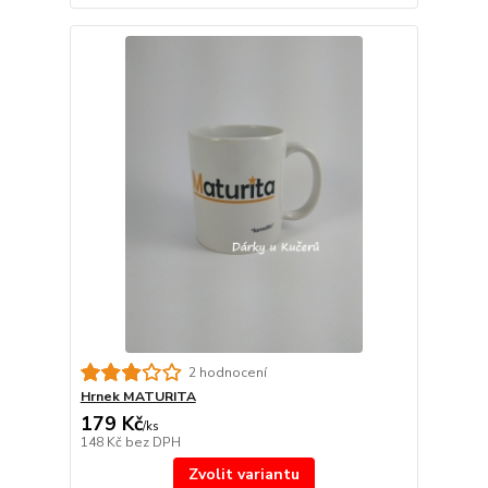
2 hodnocení
Hrnek MATURITA
179 Kč
/
ks
148 Kč
bez DPH
Zvolit variantu