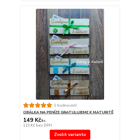
1 hodnocení
OBÁLKA NA PENÍZE GRATULUJEME K MATURITĚ
149 Kč
/
ks
123 Kč
bez DPH
Zvolit variantu