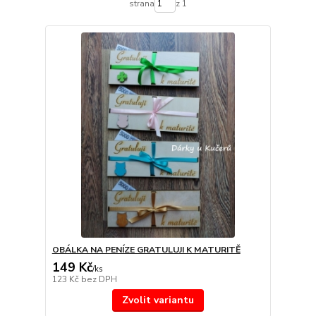
strana
z 1
OBÁLKA NA PENÍZE GRATULUJI K MATURITĚ
149 Kč
/
ks
123 Kč
bez DPH
Zvolit variantu