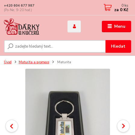
0
ks
+420 604 677 987
za
0 Kč
(Po-Ne, 9-20 hod.)
Menu
Hledat
Úvod
Maturita a promoce
Maturita