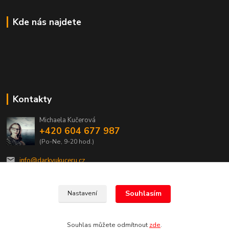
Kde nás najdete
Kontakty
Michaela Kučerová
+420 604 677 987
(Po-Ne, 9-20 hod.)
info@darkyukuceru.cz
Souhlasím
Nastavení
Souhlas můžete odmítnout
zde
.