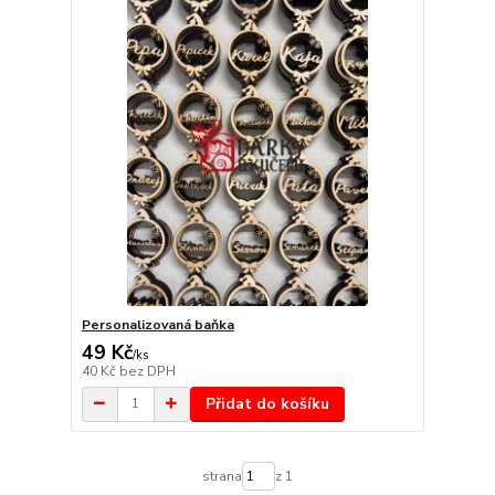
Personalizovaná baňka
49 Kč
/
ks
40 Kč
bez DPH
Přidat do košíku
strana
z 1