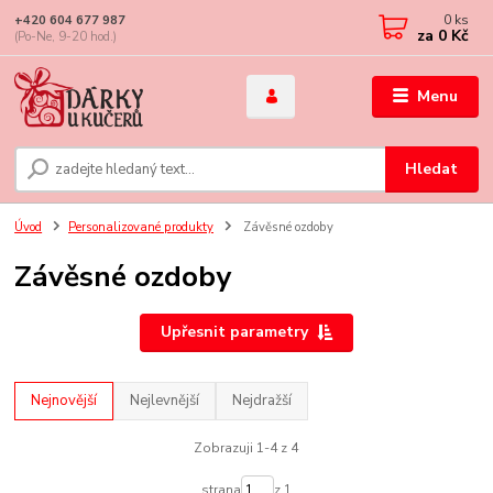
0
ks
+420 604 677 987
za
0 Kč
(Po-Ne, 9-20 hod.)
Menu
Hledat
Úvod
Personalizované produkty
Závěsné ozdoby
Závěsné ozdoby
Upřesnit parametry
Nejnovější
Nejlevnější
Nejdražší
Zobrazuji 1-4 z 4
strana
z 1