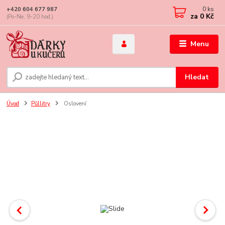
0
ks
+420 604 677 987
za
0 Kč
(Po-Ne, 9-20 hod.)
Menu
Hledat
Úvod
Půllitry
Oslovení