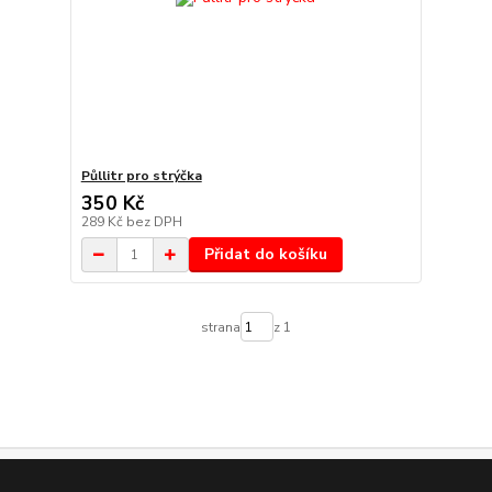
Půllitr pro strýčka
350 Kč
289 Kč
bez DPH
Přidat do košíku
strana
z 1