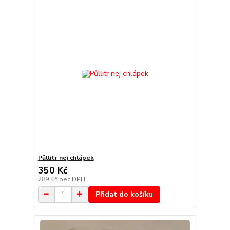
Půllitr nej chlápek
350 Kč
289 Kč
bez DPH
Přidat do košíku