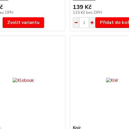
č
139 Kč
ez DPH
115 Kč
bez DPH
Zvolit variantu
Přidat do ko
k
Knír