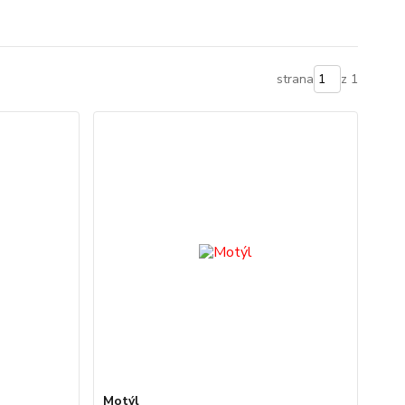
strana
z 1
Motýl