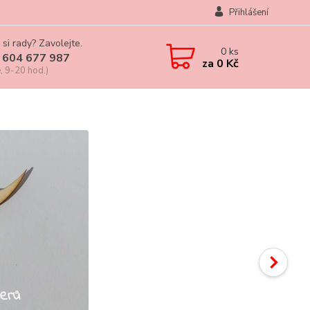
Přihlášení
 si rady? Zavolejte.
0
ks
 604 677 987
za
0 Kč
, 9-20 hod.)