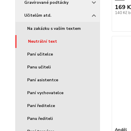
Gravírované podtácky
169 K
140 Kč
b
Učitelům atd.
Na zakázku s vaším textem
Neutrální text
Paní učitelce
Panu učiteli
Paní asistentce
Paní vychovatelce
Paní ředitelce
Panu řediteli
Anděl