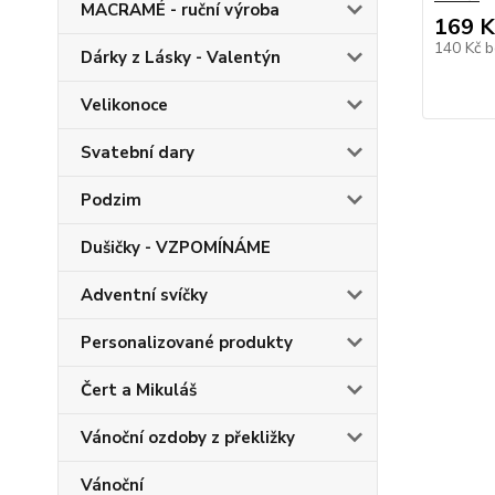
MACRAMÉ - ruční výroba
169 K
140 Kč
b
Dárky z Lásky - Valentýn
Velikonoce
Svatební dary
Podzim
Dušičky - VZPOMÍNÁME
Adventní svíčky
Personalizované produkty
Čert a Mikuláš
Vánoční ozdoby z překližky
Vánoční