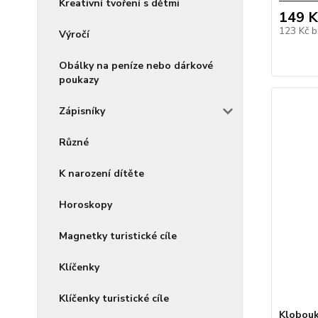
Kreativní tvoření s dětmi
149 K
123 Kč
b
Výročí
Obálky na peníze nebo dárkové
poukazy
Zápisníky
Různé
K narození dítěte
Horoskopy
Magnetky turistické cíle
Klíčenky
Klíčenky turistické cíle
Klobou