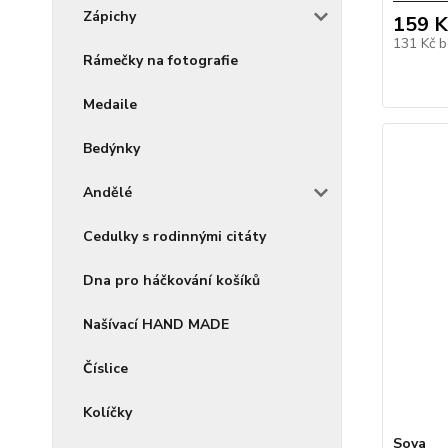
Zápichy
159 K
131 Kč
b
Rámečky na fotografie
Medaile
Bedýnky
Andělé
Cedulky s rodinnými citáty
Dna pro háčkování košíků
Našívací HAND MADE
Číslice
Kolíčky
Sova