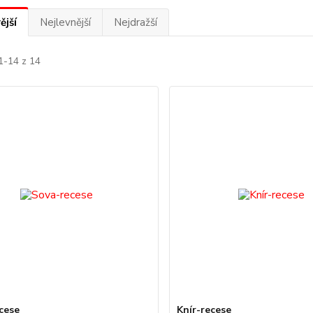
ější
Nejlevnější
Nejdražší
1-14 z 14
cese
Knír-recese