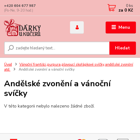
0
ks
+420 604 677 987
za
0 Kč
(Po-Ne, 9-20 hod.)
Menu
Hledat
Úvod
Vánoční františci,purpura,plovoucí skořápkové svíčky,andělské zvonění
atd.
Andělské zvonění a vánoční svíčky
Andělské zvonění a vánoční
svíčky
V této kategorii nebylo nalezeno žádné zboží.