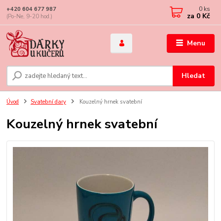
0
ks
+420 604 677 987
za
0 Kč
(Po-Ne, 9-20 hod.)
Menu
Hledat
Úvod
Svatební dary
Kouzelný hrnek svatební
Kouzelný hrnek svatební