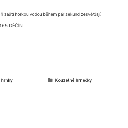
i zalití horkou vodou během pár sekund zesvětlají.
165 DĚČÍN
 hrnky
Kouzelné hrnečky