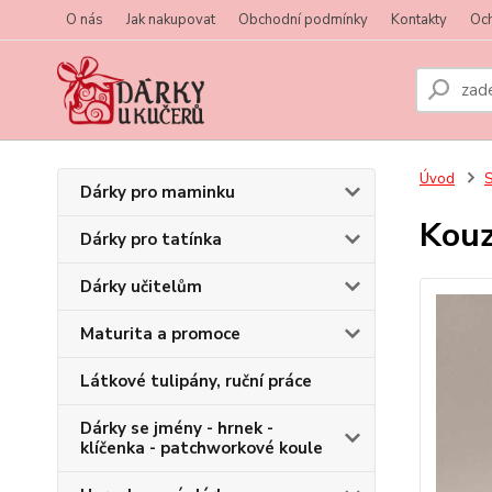
O nás
Jak nakupovat
Obchodní podmínky
Kontakty
Oc
Úvod
S
Dárky pro maminku
Kouz
Dárky pro tatínka
Dárky učitelům
Maturita a promoce
Látkové tulipány, ruční práce
Dárky se jmény - hrnek -
klíčenka - patchworkové koule