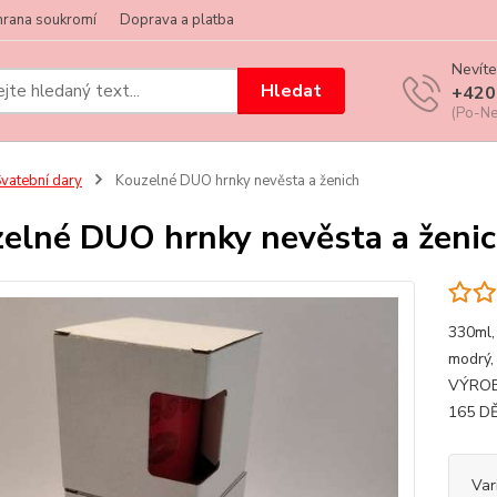
hrana soukromí
Doprava a platba
Nevíte
Hledat
+420
(Po-Ne
vatební dary
Kouzelné DUO hrnky nevěsta a ženich
elné DUO hrnky nevěsta a ženi
330ml,
modrý,
VÝROB
165 D
Var