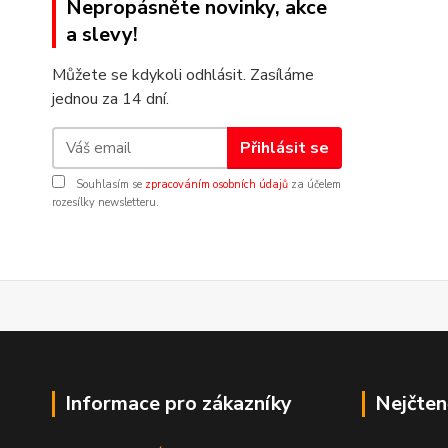
Nepropásněte novinky, akce
a slevy!
Můžete se kdykoli odhlásit. Zasíláme
jednou za 14 dní.
Přihlásit se
Souhlasím se
zpracováním osobních údajů
za účelem
rozesílky newsletteru.
Informace pro zákazníky
Nejčten