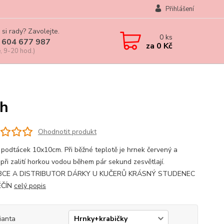
Přihlášení
 si rady? Zavolejte.
0
ks
 604 677 987
za
0 Kč
, 9-20 hod.)
ch
Ohodnotit produkt
 podtácek 10x10cm. Při běžné teplotě je hrnek červený a
 při zalití horkou vodou během pár sekund zesvětlají.
CE A DISTRIBUTOR DÁRKY U KUČERŮ KRÁSNÝ STUDENEC
ĚČÍN
celý popis
ianta