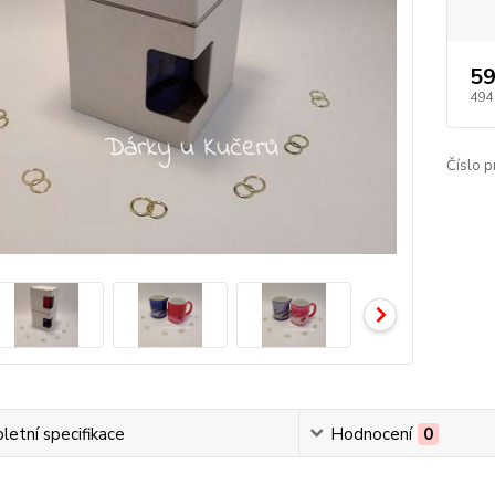
59
494
Číslo p
etní specifikace
Hodnocení
0