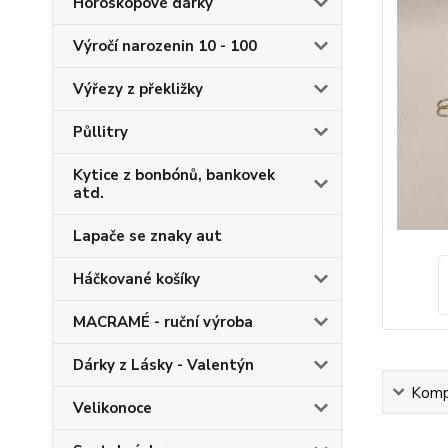
Horoskopové dárky
Výročí narozenin 10 - 100
Výřezy z překližky
Půllitry
Kytice z bonbónů, bankovek
atd.
Lapače se znaky aut
Háčkované košíky
MACRAMÉ - ruční výroba
Dárky z Lásky - Valentýn
Kompl
Velikonoce