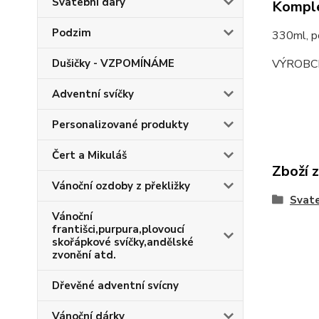
Svatební dary
Komple
Podzim
330ml, po
VÝROBC
Dušičky - VZPOMÍNÁME
Adventní svíčky
Personalizované produkty
Čert a Mikuláš
Zboží 
Vánoční ozdoby z překližky
Svate
Vánoční
františci,purpura,plovoucí
skořápkové svíčky,andělské
zvonění atd.
Dřevěné adventní svícny
Vánoční dárky