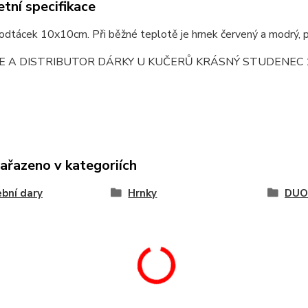
tní specifikace
dtácek 10x10cm. Při běžné teplotě je hrnek červený a modrý, př
E A DISTRIBUTOR DÁRKY U KUČERŮ KRÁSNÝ STUDENEC 
zařazeno v kategoriích
bní dary
Hrnky
DUO