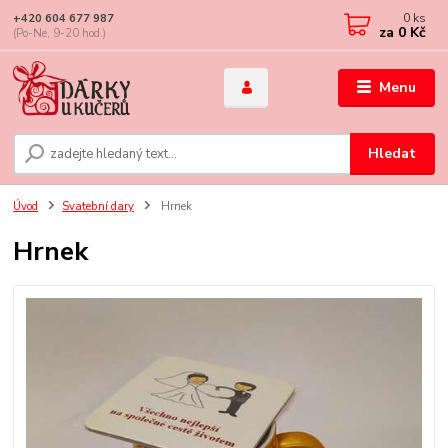
0
ks
+420 604 677 987
za
0 Kč
(Po-Ne, 9-20 hod.)
Menu
Hledat
Úvod
Svatební dary
Hrnek
Hrnek