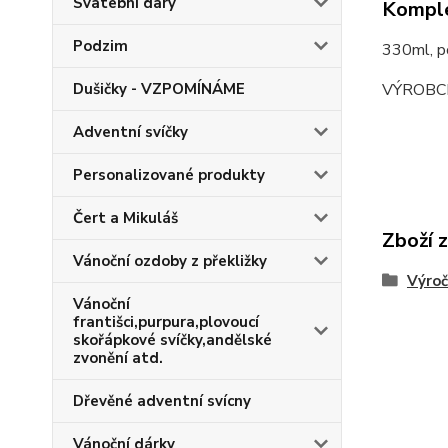
Svatební dary
Komple
Podzim
330ml, 
VÝROBC
Dušičky - VZPOMÍNÁME
Adventní svíčky
Personalizované produkty
Čert a Mikuláš
Zboží 
Vánoční ozdoby z překližky
Výroč
Vánoční
františci,purpura,plovoucí
skořápkové svíčky,andělské
zvonění atd.
Dřevěné adventní svícny
Vánoční dárky