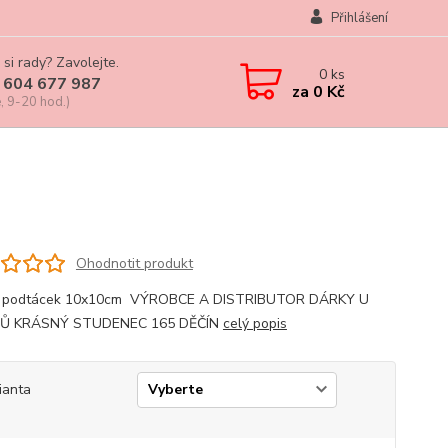
Přihlášení
 si rady? Zavolejte.
0
ks
 604 677 987
za
0 Kč
, 9-20 hod.)
Ohodnotit produkt
, podtácek 10x10cm VÝROBCE A DISTRIBUTOR DÁRKY U
Ů KRÁSNÝ STUDENEC 165 DĚČÍN
celý popis
ianta