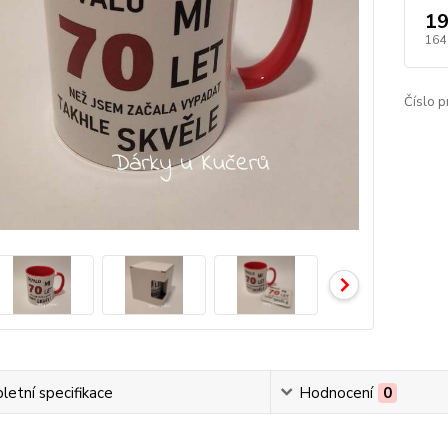
19
164
Číslo p
etní specifikace
Hodnocení
0