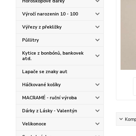
Horoskopové dárky
Výročí narozenin 10 - 100
Výřezy z překližky
Půllitry
Kytice z bonbónů, bankovek
atd.
Lapače se znaky aut
Háčkované košíky
MACRAMÉ - ruční výroba
Dárky z Lásky - Valentýn
Kompl
Velikonoce