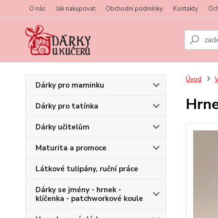
O nás
Jak nakupovat
Obchodní podmínky
Kontakty
Oc
Úvod
V
Dárky pro maminku
Hrne
Dárky pro tatínka
Dárky učitelům
Maturita a promoce
Látkové tulipány, ruční práce
Dárky se jmény - hrnek -
klíčenka - patchworkové koule