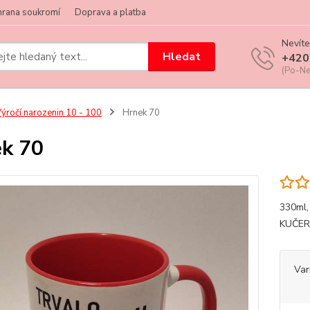
hrana soukromí
Doprava a platba
Nevíte
Hledat
+420
(Po-Ne
ýročí narozenin 10 - 100
Hrnek 70
k 70
330ml
KUČER
Var