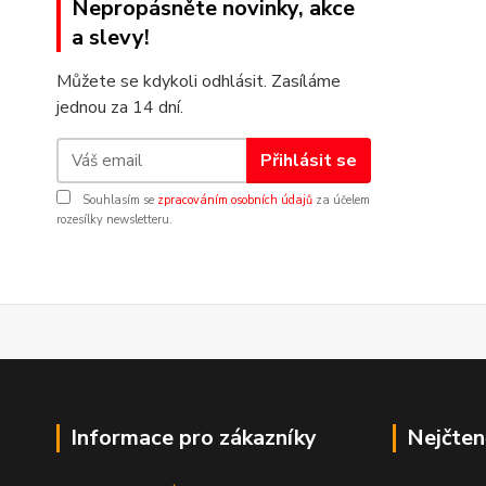
Nepropásněte novinky, akce
a slevy!
Můžete se kdykoli odhlásit. Zasíláme
jednou za 14 dní.
Přihlásit se
Souhlasím se
zpracováním osobních údajů
za účelem
rozesílky newsletteru.
Informace pro zákazníky
Nejčten