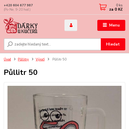
0
ks
+420 604 677 987
za
0 Kč
(Po-Ne, 9-20 hod.)
Menu
Hledat
Úvod
Půllitry
Výročí
Půllitr 50
Půllitr 50