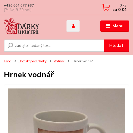
0
ks
+420 604 677 987
za
0 Kč
(Po-Ne, 9-20 hod.)
Menu
Hledat
Úvod
Horoskopové dárky
Vodnář
Hrnek vodnář
Hrnek vodnář