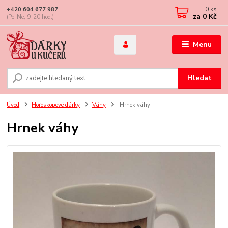
0
ks
+420 604 677 987
za
0 Kč
(Po-Ne, 9-20 hod.)
Menu
Hledat
Úvod
Horoskopové dárky
Váhy
Hrnek váhy
Hrnek váhy