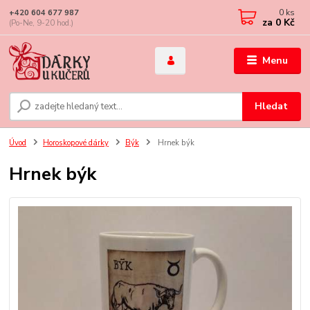
0
ks
+420 604 677 987
za
0 Kč
(Po-Ne, 9-20 hod.)
Menu
Hledat
Úvod
Horoskopové dárky
Býk
Hrnek býk
Hrnek býk