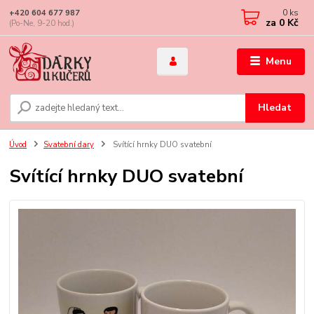
0
ks
+420 604 677 987
za
0 Kč
(Po-Ne, 9-20 hod.)
Menu
Hledat
Úvod
Svatební dary
Svítící hrnky DUO svatební
Svítící hrnky DUO svatební