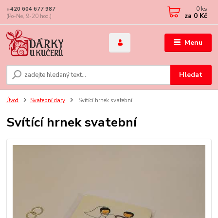
0
ks
+420 604 677 987
za
0 Kč
(Po-Ne, 9-20 hod.)
Menu
Hledat
Úvod
Svatební dary
Svítící hrnek svatební
Svítící hrnek svatební