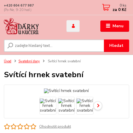
0
ks
+420 604 677 987
za
0 Kč
(Po-Ne, 9-20 hod.)
Menu
Hledat
Úvod
Svatební dary
Svítící hrnek svatební
Svítící hrnek svatební
Ohodnotit produkt