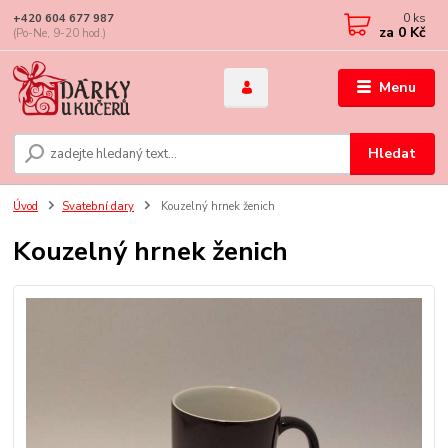
0
ks
+420 604 677 987
za
0 Kč
(Po-Ne, 9-20 hod.)
Menu
Hledat
Úvod
Svatební dary
Kouzelný hrnek ženich
Kouzelný hrnek ženich