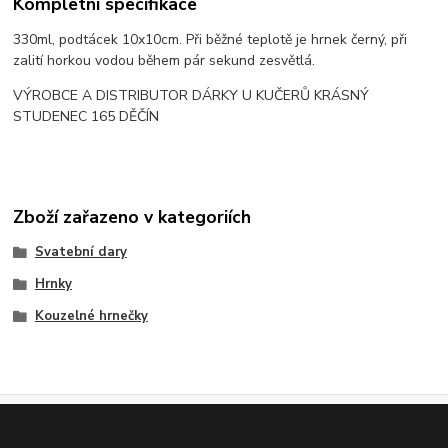
Kompletní specifikace
330ml, podtácek 10x10cm. Při běžné teplotě je hrnek černý, při
zalití horkou vodou během pár sekund zesvětlá.
VÝROBCE A DISTRIBUTOR DÁRKY U KUČERŮ KRÁSNÝ
STUDENEC 165 DĚČÍN
Zboží zařazeno v kategoriích
Svatební dary
Hrnky
Kouzelné hrnečky