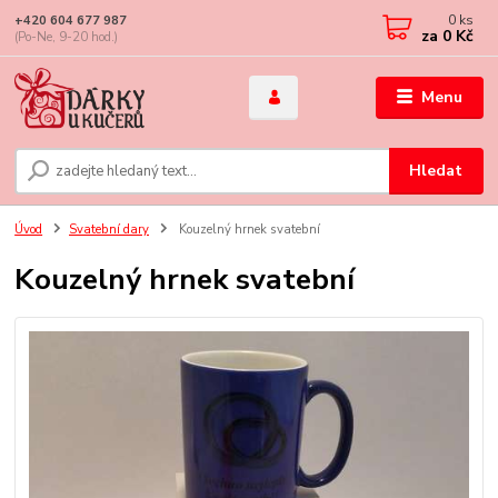
0
ks
+420 604 677 987
za
0 Kč
(Po-Ne, 9-20 hod.)
Menu
Hledat
Úvod
Svatební dary
Kouzelný hrnek svatební
Kouzelný hrnek svatební