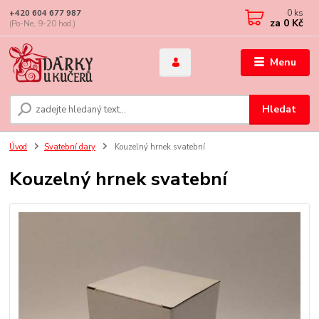
0
ks
+420 604 677 987
za
0 Kč
(Po-Ne, 9-20 hod.)
Menu
Hledat
Úvod
Svatební dary
Kouzelný hrnek svatební
Kouzelný hrnek svatební