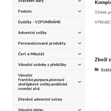
Svatební dary
Komple
Podzim
330ml, po
VÝROBC
Dušičky - VZPOMÍNÁME
Adventní svíčky
Personalizované produkty
Čert a Mikuláš
Zboží 
Vánoční ozdoby z překližky
Svate
Vánoční
františci,purpura,plovoucí
skořápkové svíčky,andělské
zvonění atd.
Dřevěné adventní svícny
Vánoční dárky