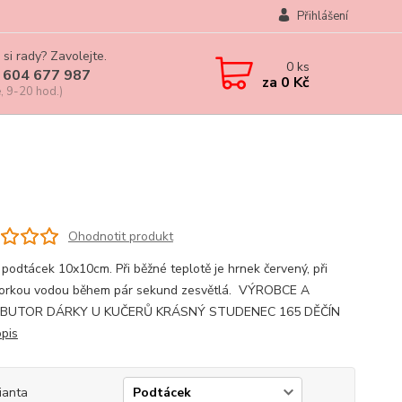
Přihlášení
 si rady? Zavolejte.
0
ks
 604 677 987
za
0 Kč
, 9-20 hod.)
Ohodnotit produkt
 podtácek 10x10cm. Při běžné teplotě je hrnek červený, při
 horkou vodou během pár sekund zesvětlá. VÝROBCE A
IBUTOR DÁRKY U KUČERŮ KRÁSNÝ STUDENEC 165 DĚČÍN
opis
ianta