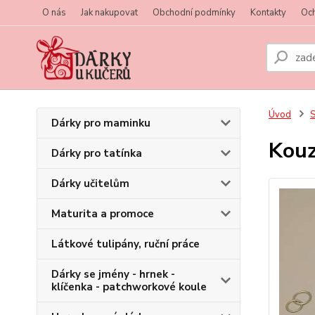
O nás
Jak nakupovat
Obchodní podmínky
Kontakty
Oc
Úvod
S
Dárky pro maminku
Kouz
Dárky pro tatínka
Dárky učitelům
Maturita a promoce
Látkové tulipány, ruční práce
Dárky se jmény - hrnek -
klíčenka - patchworkové koule