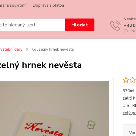
hrana soukromí
Doprava a platba
Nevíte
Hledat
+420
(Po-Ne
vatební dary
Kouzelný hrnek nevěsta
elný hrnek nevěsta
330ml,
zalití
DISTR
celý p
Var