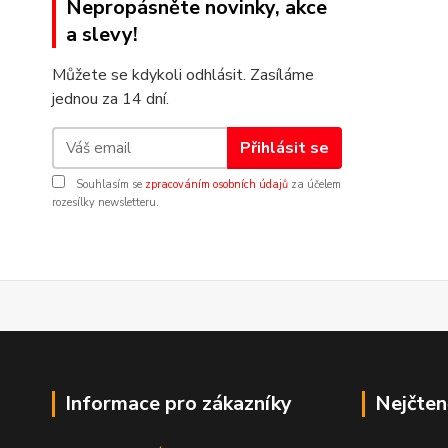
Nepropásněte novinky, akce
a slevy!
Můžete se kdykoli odhlásit. Zasíláme
jednou za 14 dní.
Přihlásit se
Souhlasím se
zpracováním osobních údajů
za účelem
rozesílky newsletteru.
Informace pro zákazníky
Nejčten