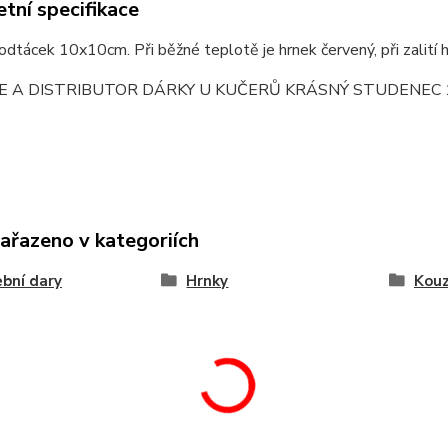
tní specifikace
dtácek 10x10cm. Při běžné teplotě je hrnek červený, při zalit
E A DISTRIBUTOR DÁRKY U KUČERŮ KRÁSNÝ STUDENEC 
zařazeno v kategoriích
bní dary
Hrnky
Kouz