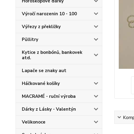
Horoskopové dárky
Výročí narozenin 10 - 100
Výřezy z překližky
Půllitry
Kytice z bonbónů, bankovek
atd.
Lapače se znaky aut
Háčkované košíky
MACRAMÉ - ruční výroba
Dárky z Lásky - Valentýn
Kompl
Velikonoce