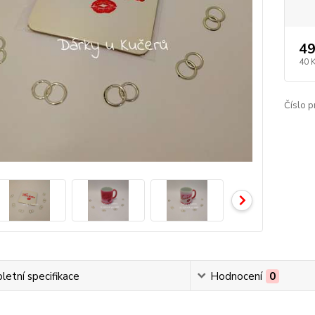
49
40 
Číslo p
etní specifikace
Hodnocení
0