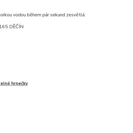
í horkou vodou během pár sekund zesvětlá.
165 DĚČÍN
elné hrnečky