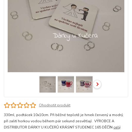
Ohodnotit produkt
330ml, podtácek 10x10cm. Při běžné teplotě je hrnek červený a modrý,
při zalití horkou vodou během pár sekund zesvětlají. VÝROBCE A
DISTRIBUTOR DÁRKY U KUČERŮ KRÁSNÝ STUDENEC 165 DĚČÍN
celý