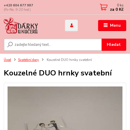
0
ks
+420 604 677 987
za
0 Kč
(Po-Ne, 9-20 hod.)
Menu
Hledat
Úvod
Svatební dary
Kouzelné DUO hrnky svatební
Kouzelné DUO hrnky svatební