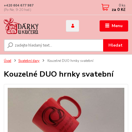
0
ks
+420 604 677 987
za
0 Kč
(Po-Ne, 9-20 hod.)
Menu
Hledat
Úvod
Svatební dary
Kouzelné DUO hrnky svatební
Kouzelné DUO hrnky svatební