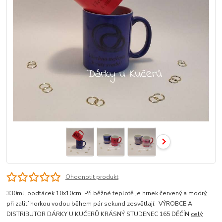
Ohodnotit produkt
330ml, podtácek 10x10cm. Při běžné teplotě je hrnek červený a modrý,
při zalití horkou vodou během pár sekund zesvětlají. VÝROBCE A
DISTRIBUTOR DÁRKY U KUČERŮ KRÁSNÝ STUDENEC 165 DĚČÍN
celý