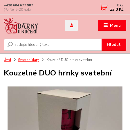
0
ks
+420 604 677 987
za
0 Kč
(Po-Ne, 9-20 hod.)
Menu
Hledat
Úvod
Svatební dary
Kouzelné DUO hrnky svatební
Kouzelné DUO hrnky svatební