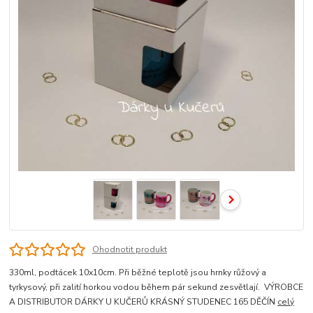
Ohodnotit produkt
330ml, podtácek 10x10cm. Při běžné teplotě jsou hrnky růžový a
tyrkysový, při zalití horkou vodou během pár sekund zesvětlají. VÝROBCE
A DISTRIBUTOR DÁRKY U KUČERŮ KRÁSNÝ STUDENEC 165 DĚČÍN
celý