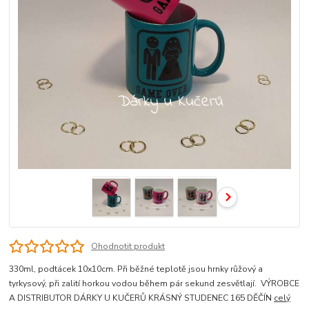
Ohodnotit produkt
330ml, podtácek 10x10cm. Při běžné teplotě jsou hrnky růžový a
tyrkysový, při zalití horkou vodou během pár sekund zesvětlají. VÝROBCE
A DISTRIBUTOR DÁRKY U KUČERŮ KRÁSNÝ STUDENEC 165 DĚČÍN
celý