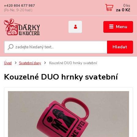
0
ks
+420 604 677 987
za
0 Kč
(Po-Ne, 9-20 hod.)
Menu
Hledat
Úvod
Svatební dary
Kouzelné DUO hrnky svatební
Kouzelné DUO hrnky svatební