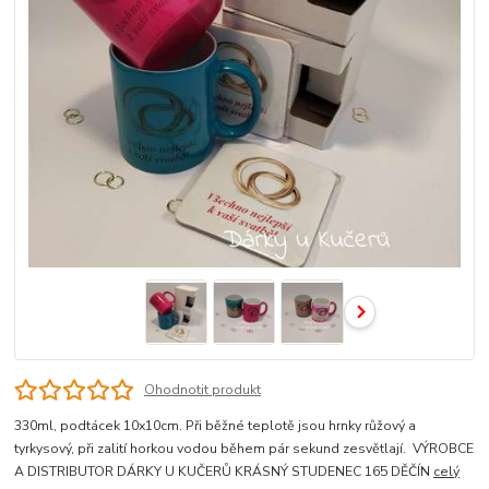
Ohodnotit produkt
330ml, podtácek 10x10cm. Při běžné teplotě jsou hrnky růžový a
tyrkysový, při zalití horkou vodou během pár sekund zesvětlají. VÝROBCE
A DISTRIBUTOR DÁRKY U KUČERŮ KRÁSNÝ STUDENEC 165 DĚČÍN
celý