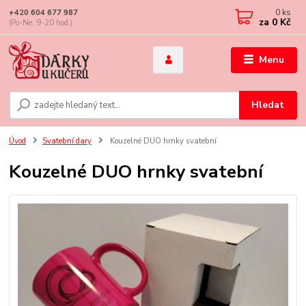
0
ks
+420 604 677 987
za
0 Kč
(Po-Ne, 9-20 hod.)
Menu
Hledat
Úvod
Svatební dary
Kouzelné DUO hrnky svatební
Kouzelné DUO hrnky svatební