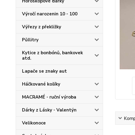
Horoskopové dárky
Výročí narozenin 10 - 100
Výřezy z překližky
Půllitry
Kytice z bonbónů, bankovek
atd.
Lapače se znaky aut
Háčkované košíky
MACRAMÉ - ruční výroba
Dárky z Lásky - Valentýn
Kompl
Velikonoce