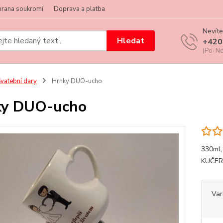
hrana soukromí
Doprava a platba
Nevíte
Hledat
+420
(Po-Ne
vatební dary
Hrnky DUO-ucho
ky DUO-ucho
330ml
KUČER
Var