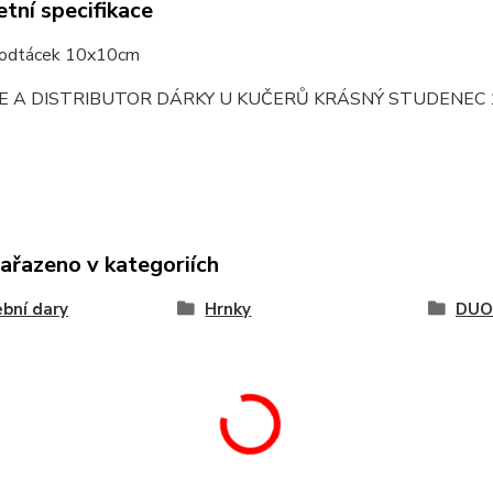
tní specifikace
podtácek 10x10cm
E A DISTRIBUTOR DÁRKY U KUČERŮ KRÁSNÝ STUDENEC 
zařazeno v kategoriích
bní dary
Hrnky
DUO