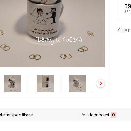
39
329
Číslo p
etní specifikace
Hodnocení
0