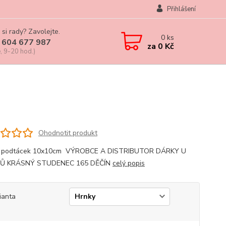
Přihlášení
 si rady? Zavolejte.
0
ks
 604 677 987
za
0 Kč
, 9-20 hod.)
Ohodnotit produkt
, podtácek 10x10cm VÝROBCE A DISTRIBUTOR DÁRKY U
Ů KRÁSNÝ STUDENEC 165 DĚČÍN
celý popis
ianta