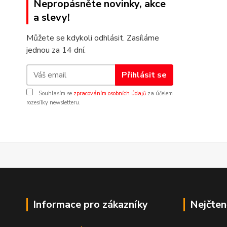
Nepropásněte novinky, akce
a slevy!
Můžete se kdykoli odhlásit. Zasíláme
jednou za 14 dní.
Přihlásit se
Souhlasím se
zpracováním osobních údajů
za účelem
rozesílky newsletteru.
Informace pro zákazníky
Nejčten