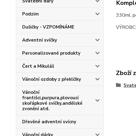
Svatební dary
Komple
Podzim
330ml, 
VÝROBC
Dušičky - VZPOMÍNÁME
Adventní svíčky
Personalizované produkty
Čert a Mikuláš
Zboží 
Vánoční ozdoby z překližky
Svate
Vánoční
františci,purpura,plovoucí
skořápkové svíčky,andělské
zvonění atd.
Dřevěné adventní svícny
Vánoční dárky