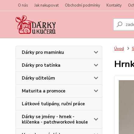
O nás
Jak nakupovat
Obchodní podmínky
Kontakty
Oc
Úvod
S
Dárky pro maminku
Hrn
Dárky pro tatínka
Dárky učitelům
Maturita a promoce
Látkové tulipány, ruční práce
Dárky se jmény - hrnek -
klíčenka - patchworkové koule