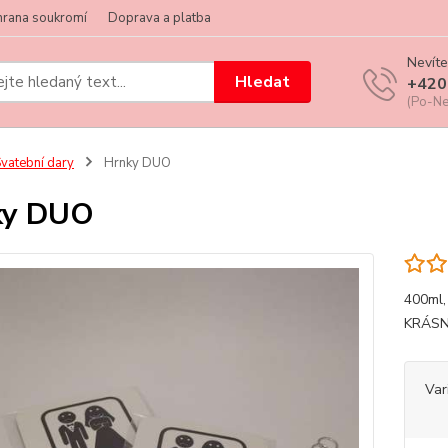
hrana soukromí
Doprava a platba
Nevíte
Hledat
+420
(Po-Ne
vatební dary
Hrnky DUO
ky DUO
400ml
KRÁSN
Var