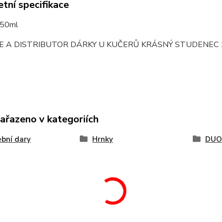
tní specifikace
350ml
E A DISTRIBUTOR DÁRKY U KUČERŮ KRÁSNÝ STUDENEC 
zařazeno v kategoriích
bní dary
Hrnky
DUO