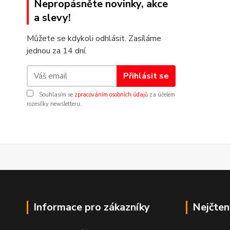
Nepropásněte novinky, akce
a slevy!
Můžete se kdykoli odhlásit. Zasíláme
jednou za 14 dní.
Přihlásit se
Souhlasím se
zpracováním osobních údajů
za účelem
rozesílky newsletteru.
Informace pro zákazníky
Nejčten