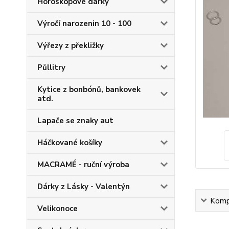
Horoskopové dárky
Výročí narozenin 10 - 100
Výřezy z překližky
Půllitry
Kytice z bonbónů, bankovek
atd.
Lapače se znaky aut
Háčkované košíky
MACRAMÉ - ruční výroba
Dárky z Lásky - Valentýn
Kompl
Velikonoce