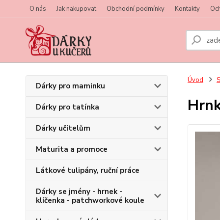
O nás
Jak nakupovat
Obchodní podmínky
Kontakty
Oc
Úvod
S
Dárky pro maminku
Hrn
Dárky pro tatínka
Dárky učitelům
Maturita a promoce
Látkové tulipány, ruční práce
Dárky se jmény - hrnek -
klíčenka - patchworkové koule