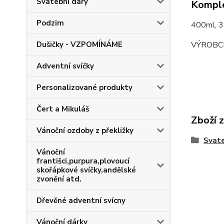
Svatební dary
Komple
Podzim
400ml, 
VÝROBC
Dušičky - VZPOMÍNÁME
Adventní svíčky
Personalizované produkty
Čert a Mikuláš
Zboží 
Vánoční ozdoby z překližky
Svate
Vánoční
františci,purpura,plovoucí
skořápkové svíčky,andělské
zvonění atd.
Dřevěné adventní svícny
Vánoční dárky