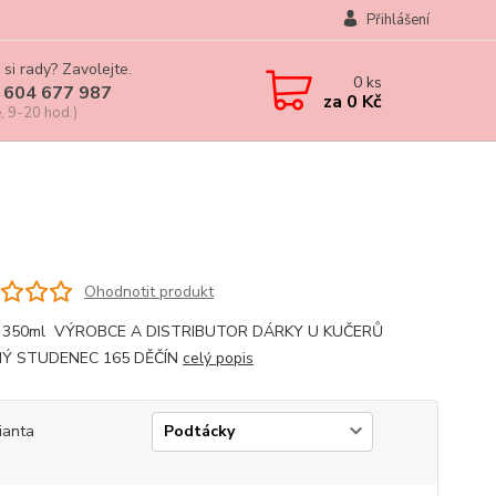
Přihlášení
 si rady? Zavolejte.
0
ks
 604 677 987
za
0 Kč
, 9-20 hod.)
Ohodnotit produkt
, 350ml VÝROBCE A DISTRIBUTOR DÁRKY U KUČERŮ
Ý STUDENEC 165 DĚČÍN
celý popis
ianta