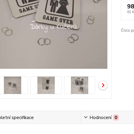
98
81 
Číslo p
etní specifikace
Hodnocení
0