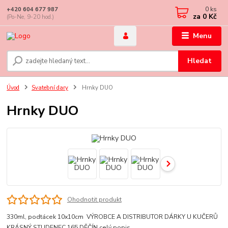
0
ks
+420 604 677 987
za
0 Kč
(Po-Ne, 9-20 hod.)
Menu
Hledat
Úvod
Svatební dary
Hrnky DUO
Hrnky DUO
Ohodnotit produkt
330ml, podtácek 10x10cm VÝROBCE A DISTRIBUTOR DÁRKY U KUČERŮ
KRÁSNÝ STUDENEC 165 DĚČÍN
celý popis